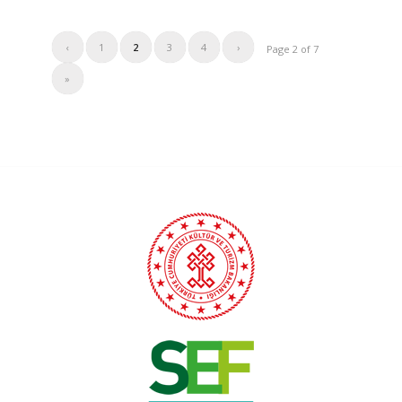
‹
1
2
3
4
›
Page 2 of 7
»