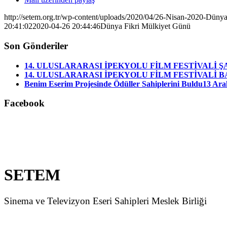
http://setem.org.tr/wp-content/uploads/2020/04/26-Nisan-2020-Düny
20:41:02
2020-04-26 20:44:46
Dünya Fikri Mülkiyet Günü
Son Gönderiler
14. ULUSLARARASI İPEKYOLU FİLM FESTİVALİ 
14. ULUSLARARASI İPEKYOLU FİLM FESTİVALİ B
Benim Eserim Projesinde Ödüller Sahiplerini Buldu
13 Aral
Facebook
SETEM
Sinema ve Televizyon Eseri Sahipleri Meslek Birliği