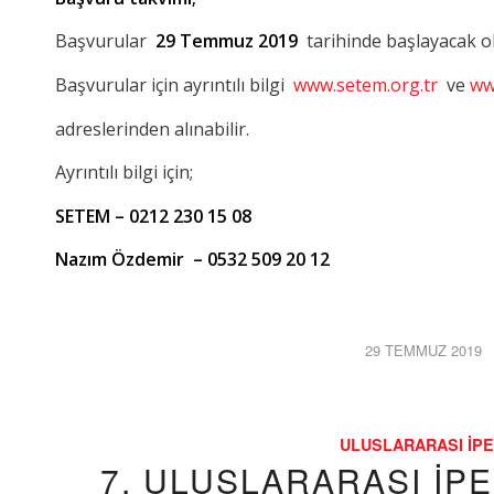
Başvurular
29
Temmuz 2019
tarihinde başlayacak 
Başvurular için ayrıntılı bilgi
www.setem.org.tr
ve
ww
adreslerinden alınabilir.
Ayrıntılı bilgi için;
SETEM – 0212 230 15 08
Nazım Özdemir – 0532 509 20 12
29 TEMMUZ 2019
/
ULUSLARARASI İPE
7. ULUSLARARASI İP