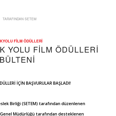
TARAFINDAN
SETEM
KYOLU FILM ÖDÜLLERI
EK YOLU FİLM ÖDÜLLERİ
 BÜLTENİ
DÜLLERİ İÇİN BAŞVURULAR BAŞLADI!
lek Birliği (
SETEM
) tarafından düzenlenen
ma Genel Müdürlüğü tarafından desteklenen