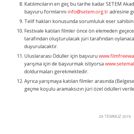
Katılımcıların en geç bu tarihe kadar SETEM Akad
başvuru formlarını
info@setem.org.tr
adresine g
Telif hakları konusunda sorumluluk eser sahibini
Festivale katılan filmler önce ön elemeden geçece
tarafından oluşturulacak jüri tarafından oylanacak 
duyurulacaktır.
Uluslararası Ödüller için başvuru
www.filmfreewa
yarışma için de başvurmak istiyorsa
www.setema
doldurmaları gerekmektedir.
Ayrıca yarışmaya katılan filmler arasında (Belge
geçme koşulu aramaksızın jüri özel ödülleri verile
29 TEMMUZ 2019
/