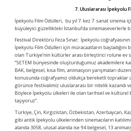
7. Uluslararası İpekyolu Fi
İpekyolu Film Ödülleri, bu yıl 7. kez 7. sanat sinema 
büyüleyici güzellikteki İstanbul’da sinemaseverlerle 
Festival Direktörü Feza Sınar; İpekyolu coğrafyasının
İpekyolu Film Ödülleri için müracaatların başladığını b
olan Türkiye’nin kültürler arası birleştirici rolüne e
“SETEM bünyesinde oluşturduğumuz akademilere kat
BAK, belgesel, kısa film, animasyon yarışmaları düzen
konusunda coğrafyamız oldukça bereketli topraklar ü
görünce festivalimiz uluslararası bir nitelik kazandı v
Böylece İpekyolu ülkeleri ile olan tarihsel ve kültür
taşıyoruz”.
Türkiye, Çin, Kırgızistan, Özbekistan, Azerbaycan, Kaza
gibi antik İpekyolu ülkelerinden sinemacıların katılımı 
alanda 3058, ulusal alanda ise 94 belgesel, 13 anima