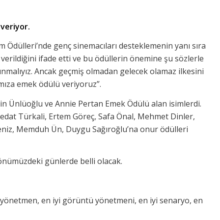
veriyor.
lm Ödülleri’nde genç sinemacıları desteklemenin yanı sıra
erildiğini ifade etti ve bu ödüllerin önemine şu sözlerle
sunmalıyız. Ancak geçmiş olmadan gelecek olamaz ilkesini
mıza emek ödülü veriyoruz”.
in Ünlüoğlu ve Annie Pertan Emek Ödülü alan isimlerdi.
 Vedat Türkali, Ertem Göreç, Safa Önal, Mehmet Dinler,
adeniz, Memduh Ün, Duygu Sağıroğlu’na onur ödülleri
önümüzdeki günlerde belli olacak.
iyi yönetmen, en iyi görüntü yönetmeni, en iyi senaryo, en