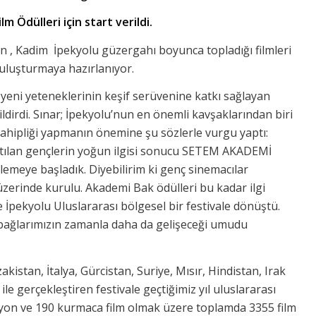
lm Ödülleri için start verildi.
için , Kadim İpekyolu güzergahı boyunca topladığı filmleri
buluşturmaya hazırlanıyor.
 yeni yeteneklerinin keşif serüvenine katkı sağlayan
ildirdi. Sınar; İpekyolu’nun en önemli kavşaklarından biri
v sahipliği yapmanın önemine şu sözlerle vurgu yaptı:
ılan gençlerin yoğun ilgisi sonucu SETEM AKADEMİ
lemeye başladık. Diyebilirim ki genç sinemacılar
zerinde kurulu. Akademi Bak ödülleri bu kadar ilgi
e İpekyolu Uluslararası bölgesel bir festivale dönüştü.
el bağlarımızın zamanla daha da gelişeceği umudu
kistan, İtalya, Gürcistan, Suriye, Mısır, Hindistan, Irak
ile gerçekleştiren festivale geçtiğimiz yıl uluslararası
syon ve 190 kurmaca film olmak üzere toplamda 3355 film