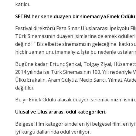
katıldı.
SETEM her sene duayen bir sinemacıya Emek Ödülü 
Festival direktörü Feza Sınar Uluslararası İpekyolu Fi
Türk Sinemasının duayen isimlerine de emek ödülleri v
değindi: “ Biz elbette sinemamızın geleceğine katkı 
hiçbir zaman unutmamalıyız. İşte bu nedenle ustaları
Bugüne kadar; Ertunç Şenkal, Tolgay Ziyal, Hüsamett
2014 yılında ise Türk Sinemasının 100. Yılı nedeniyle
Ülkü Erakalın, Aram Gülyüz, Necip Sarıcı, Yılmaz At
dağıtıldı.
Bu yıl Emek Ödülü alacak duayen sinemacımızın ismi 
Ulusal ve Uluslararası ödül kategorileri
;
Belgesel film kategorisinde; en iyi belgesel film, en 
iyi kurgu dallarında ödül veriliyor.