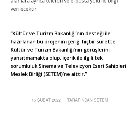
alanlara ayrıca telefon ve e-posta yolu ile bilgi
verilecektir.
“Kültür ve Turizm Bakanlığı’nın desteği ile
hazırlanan bu projenin içeriği hiçbir surette
Kültür ve Turizm Bakanlığı’nın görüşlerini
yansıtmamakta olup, içerik ile ilgili tek
sorumluluk Sinema ve Televizyon Eseri Sahipleri
Meslek Birliği (SETEM)’ne aittir.”
15 ŞUBAT 2022
/
TARAFINDAN
SETEM