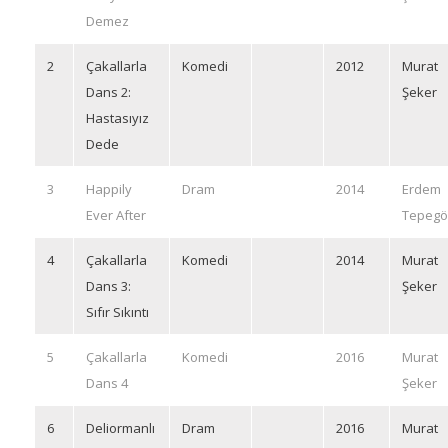
Demez
2
Çakallarla
Komedi
2012
Murat
Dans 2:
Şeker
Hastasıyız
Dede
3
Happily
Dram
2014
Erdem
Ever After
Tepegö
4
Çakallarla
Komedi
2014
Murat
Dans 3:
Şeker
Sıfır Sıkıntı
5
Çakallarla
Komedi
2016
Murat
Dans 4
Şeker
6
Deliormanlı
Dram
2016
Murat