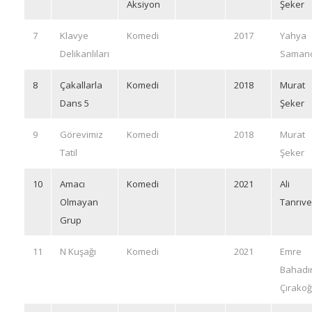
Aksiyon
Şeker
7
Klavye
Komedi
2017
Yahya
Delikanlıları
Samanc
8
Çakallarla
Komedi
2018
Murat
Dans 5
Şeker
9
Görevimiz
Komedi
2018
Murat
Tatil
Şeker
10
Amacı
Komedi
2021
Ali
Olmayan
Tanrıve
Grup
11
N Kuşağı
Komedi
2021
Emre
Bahadı
Çırakoğ