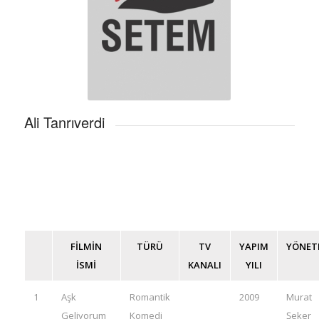
Ali Tanrıverdi
FİLMİN
TÜRÜ
TV
YAPIM
YÖNET
İSMİ
KANALI
YILI
1
Aşk
Romantik
2009
Murat
Geliyorum
Komedi
Şeker