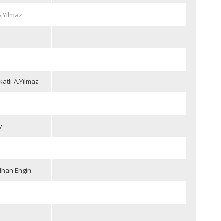
A.Yılmaz
katlı-A.Yılmaz
y
İlhan Engin