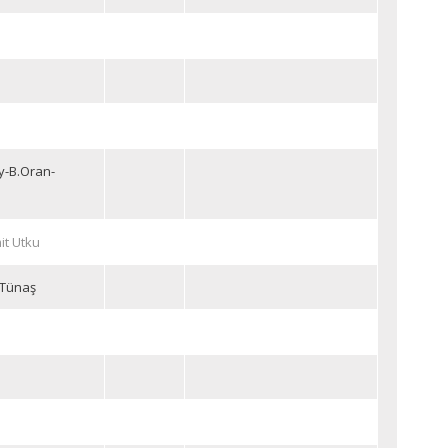
y-B.Oran-
it Utku
 Tünaş