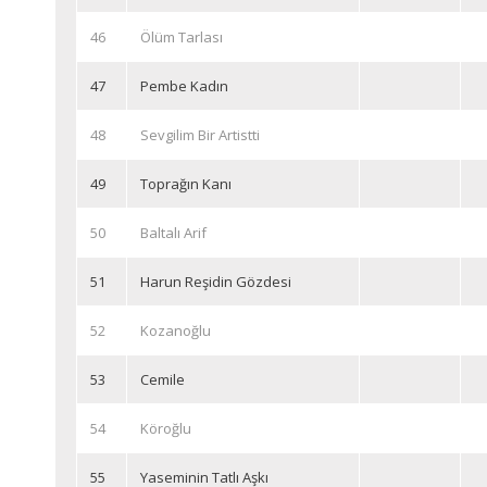
46
Ölüm Tarlası
47
Pembe Kadın
48
Sevgilim Bir Artistti
49
Toprağın Kanı
50
Baltalı Arif
51
Harun Reşidin Gözdesi
52
Kozanoğlu
53
Cemile
54
Köroğlu
55
Yaseminin Tatlı Aşkı