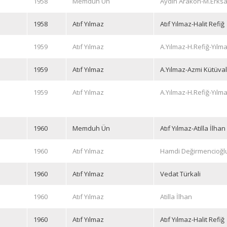
1958
Memduh Ün
Aydın Arakon-M.Erksa
1958
Atıf Yılmaz
Atıf Yılmaz-Halit Refiğ
1959
Atıf Yılmaz
A.Yılmaz-H.Refiğ-Yıl
1959
Atıf Yılmaz
A.Yılmaz-Azmi Kütüva
1959
Atıf Yılmaz
A.Yılmaz-H.Refiğ-Yıl
1960
Memduh Ün
Atıf Yılmaz-Atilla İlhan
1960
Atıf Yılmaz
Hamdi Değirmencioğl
1960
Atıf Yılmaz
Vedat Türkali
1960
Atıf Yılmaz
Atilla İlhan
1960
Atıf Yılmaz
Atıf Yılmaz-Halit Refiğ