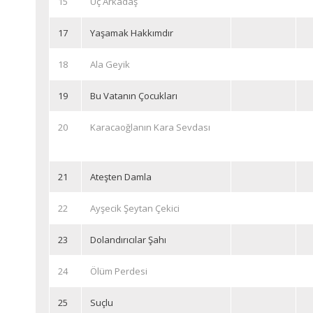
15
Üç Arkadaş
17
Yaşamak Hakkımdır
18
Ala Geyik
19
Bu Vatanın Çocukları
20
Karacaoğlanın Kara Sevdası
21
Ateşten Damla
22
Ayşecik Şeytan Çekici
23
Dolandırıcılar Şahı
24
Ölüm Perdesi
25
Suçlu