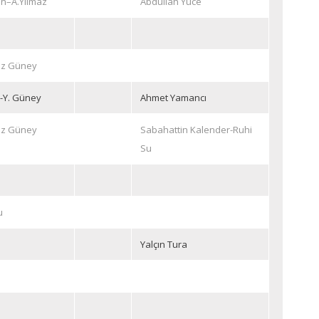
n–A.Yılmaz
Abdullah Yüce
maz Güney
l-Y. Güney
Ahmet Yamancı
maz Güney
Sabahattin Kalender-Ruhi
Su
u
Yalçın Tura