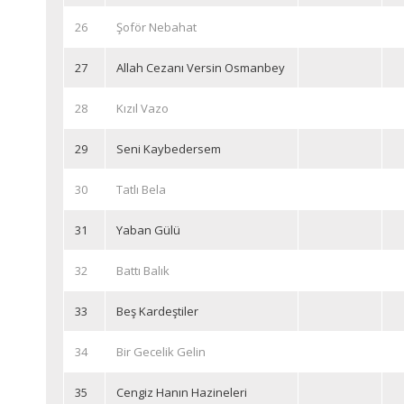
26
Şoför Nebahat
27
Allah Cezanı Versin Osmanbey
28
Kızıl Vazo
29
Seni Kaybedersem
30
Tatlı Bela
31
Yaban Gülü
32
Battı Balık
33
Beş Kardeştiler
34
Bir Gecelik Gelin
35
Cengiz Hanın Hazineleri