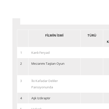
FİLMİN İSMİ
TÜRÜ
K
1
Kanlı Feryad
2
Mezarımı Taştan Oyun
3
İki Kafadar Deliler
Pansiyonunda
4
Aşk Izdıraptır