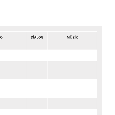
YO
DİALOG
MÜZİK