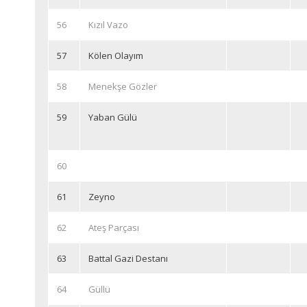
56
Kızıl Vazo
57
Kölen Olayım
58
Menekşe Gözler
59
Yaban Gülü
60
61
Zeyno
62
Ateş Parçası
63
Battal Gazi Destanı
64
Güllü