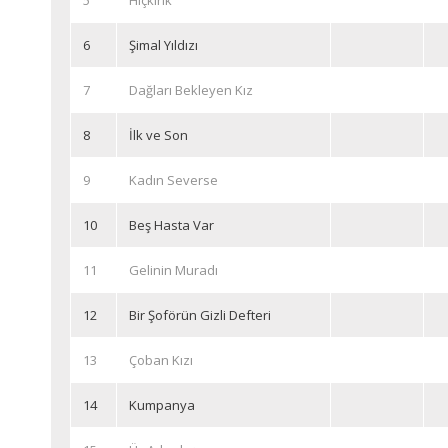
5
Hıçkırık
6
Şimal Yıldızı
7
Dağları Bekleyen Kız
8
İlk ve Son
9
Kadın Severse
10
Beş Hasta Var
11
Gelinin Muradı
12
Bir Şoförün Gizli Defteri
13
Çoban Kızı
14
Kumpanya