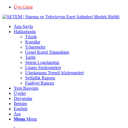
Üye Girişi
Ana Sayfa
Hakkımızda
Tüzük
Kurullar
Yönergeler
Genel Kurul Tutanakları
Tarife
Setem Logolarımız
Lisans Sözleşmeleri
Uluslararası Temsil Sözleşmeleri
Şeffaflık Raporu
Faaliyet Raporu
Yeni Başvuru
Üyeler
Duyurular
İletişim
English
Ara
Menu
Menu