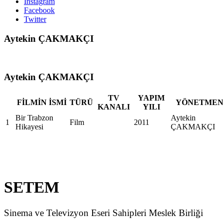
Instagram
Facebook
Twitter
Aytekin ÇAKMAKÇI
Aytekin ÇAKMAKÇI
TV
YAPIM
FİLMİN İSMİ
TÜRÜ
YÖNETME
KANALI
YILI
Bir Trabzon
Aytekin
1
Film
2011
Hikayesi
ÇAKMAKÇI
SETEM
Sinema ve Televizyon Eseri Sahipleri Meslek Birliği