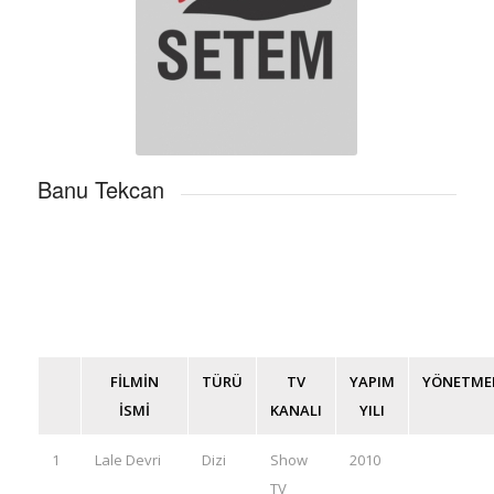
Banu Tekcan
FİLMİN
TÜRÜ
TV
YAPIM
YÖNETME
İSMİ
KANALI
YILI
1
Lale Devri
Dizi
Show
2010
TV