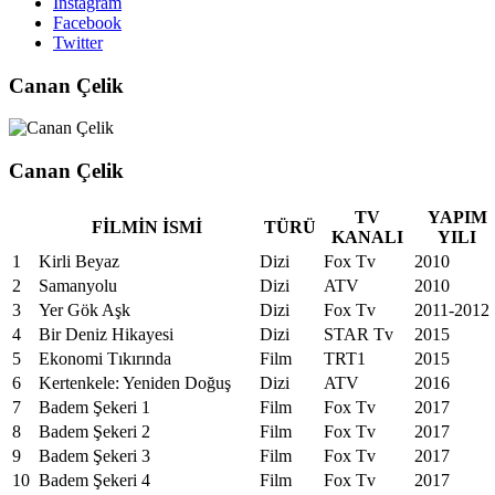
Instagram
Facebook
Twitter
Canan Çelik
Canan Çelik
TV
YAPIM
FİLMİN İSMİ
TÜRÜ
KANALI
YILI
1
Kirli Beyaz
Dizi
Fox Tv
2010
2
Samanyolu
Dizi
ATV
2010
3
Yer Gök Aşk
Dizi
Fox Tv
2011-2012
4
Bir Deniz Hikayesi
Dizi
STAR Tv
2015
5
Ekonomi Tıkırında
Film
TRT1
2015
6
Kertenkele: Yeniden Doğuş
Dizi
ATV
2016
7
Badem Şekeri 1
Film
Fox Tv
2017
8
Badem Şekeri 2
Film
Fox Tv
2017
9
Badem Şekeri 3
Film
Fox Tv
2017
10
Badem Şekeri 4
Film
Fox Tv
2017