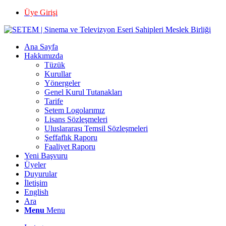
Üye Girişi
Ana Sayfa
Hakkımızda
Tüzük
Kurullar
Yönergeler
Genel Kurul Tutanakları
Tarife
Setem Logolarımız
Lisans Sözleşmeleri
Uluslararası Temsil Sözleşmeleri
Şeffaflık Raporu
Faaliyet Raporu
Yeni Başvuru
Üyeler
Duyurular
İletişim
English
Ara
Menu
Menu