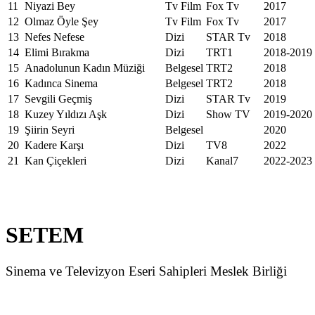
11
Niyazi Bey
Tv Film
Fox Tv
2017
12
Olmaz Öyle Şey
Tv Film
Fox Tv
2017
13
Nefes Nefese
Dizi
STAR Tv
2018
14
Elimi Bırakma
Dizi
TRT1
2018-2019
15
Anadolunun Kadın Müziği
Belgesel
TRT2
2018
16
Kadınca Sinema
Belgesel
TRT2
2018
17
Sevgili Geçmiş
Dizi
STAR Tv
2019
18
Kuzey Yıldızı Aşk
Dizi
Show TV
2019-2020
19
Şiirin Seyri
Belgesel
2020
20
Kadere Karşı
Dizi
TV8
2022
21
Kan Çiçekleri
Dizi
Kanal7
2022-2023
SETEM
Sinema ve Televizyon Eseri Sahipleri Meslek Birliği