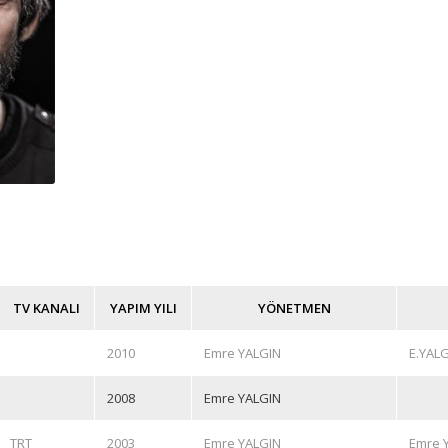
TV KANALI
YAPIM YILI
YÖNETMEN
2010
Emre YALGIN
E.YAL
2008
Emre YALGIN
TRT
2003
Emre YALGIN
Emre 