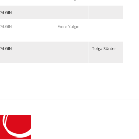
YALGIN
YALGIN
Emre Yalgın
YALGIN
Tolga Sünter