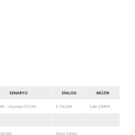
SENARYO
DİALOG
MÜZİK
GIN – Zeynep ÖZCAN
E.YALGIN
Saki ÇİMEN
YALGIN
Emre Yalgın