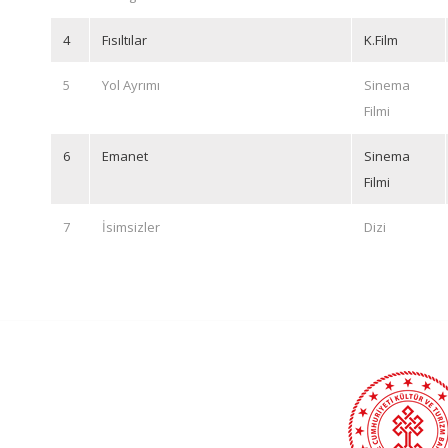
4
Fısıltılar
K.Film
5
Yol Ayrımı
Sinema
Filmi
6
Emanet
Sinema
Filmi
7
İsimsizler
Dizi