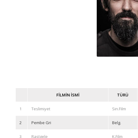
FİLMİN İSMİ
TÜRÜ
1
Teslimiyet
Sin.Film
2
Pembe Gri
Belg.
3
Rastgele
K.Film