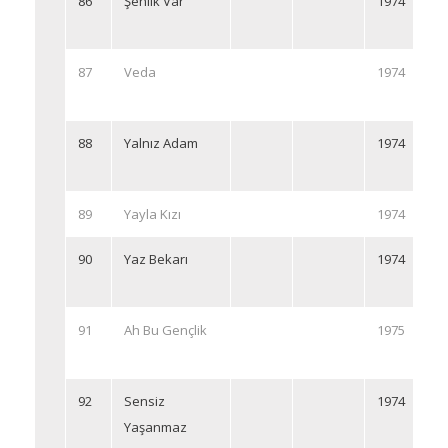
86
Şenlik Var
1974
87
Veda
1974
88
Yalnız Adam
1974
89
Yayla Kızı
1974
90
Yaz Bekarı
1974
91
Ah Bu Gençlik
1975
92
Sensiz
1974
Yaşanmaz