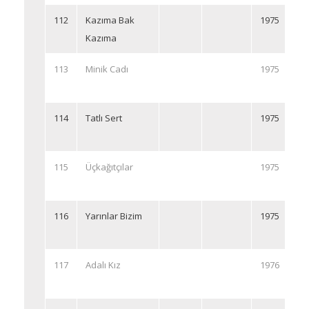
112
Kazıma Bak
1975
Kazıma
113
Minik Cadı
1975
114
Tatlı Sert
1975
115
Üçkağıtçılar
1975
116
Yarınlar Bizim
1975
117
Adalı Kız
1976