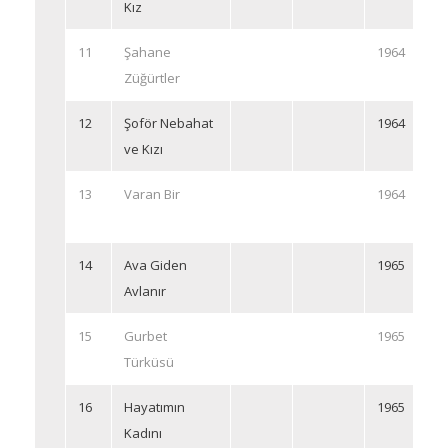
Kız
11
Şahane
1964
Züğürtler
12
Şoför Nebahat
1964
ve Kızı
13
Varan Bir
1964
14
Ava Giden
1965
Avlanır
15
Gurbet
1965
Türküsü
16
Hayatımın
1965
Kadını