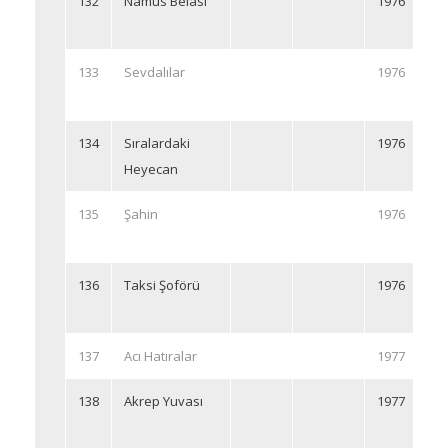
132
Namus Belası
1976
133
Sevdalılar
1976
134
Sıralardaki
1976
Heyecan
135
Şahin
1976
136
Taksi Şoförü
1976
137
Acı Hatıralar
1977
138
Akrep Yuvası
1977