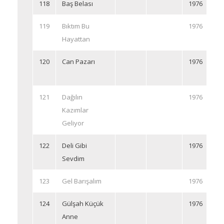
118
Baş Belası
1976
119
Bıktım Bu
1976
Hayattan
120
Can Pazarı
1976
121
Dağılın
1976
Kazımlar
Geliyor
122
Deli Gibi
1976
Sevdim
123
Gel Barışalım
1976
124
Gülşah Küçük
1976
Anne