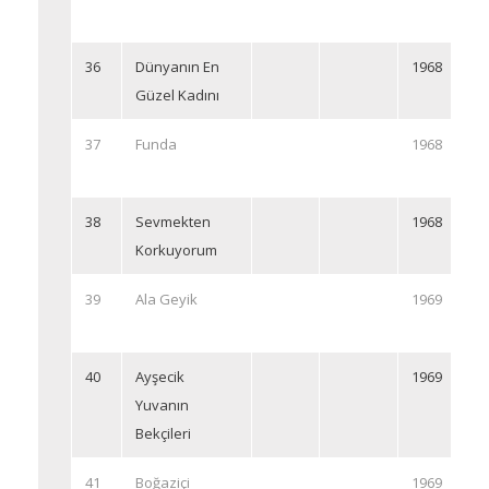
36
Dünyanın En
1968
Güzel Kadını
37
Funda
1968
38
Sevmekten
1968
Korkuyorum
39
Ala Geyik
1969
40
Ayşecik
1969
Yuvanın
Bekçileri
41
Boğaziçi
1969