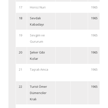
17
Horoz Nuri
1965
18
Sevdalı
1965
Kabadayı
19
Sevgim ve
1965
Gururum
20
Şeker Gibi
1965
Kızlar
21
Taşralı Amca
1965
22
Turist Ömer
1965
Dümenciler
Kralı