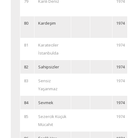
79
Kanlı Deniz
1974
80
Kardeşim
1974
81
Karateciler
1974
İstanbulda
82
Sahipsizler
1974
83
Sensiz
1974
Yaşanmaz
84
Sevmek
1974
85
Sezercik Küçük
1974
Mücahit