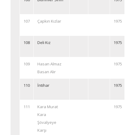
107
Çapkın Kızlar
1975
108
Deli Kız
1975
109
Hasan Almaz
1975
Basan Alır
110
İntihar
1975
111
Kara Murat
1975
Kara
Şövalyeye
Karşı