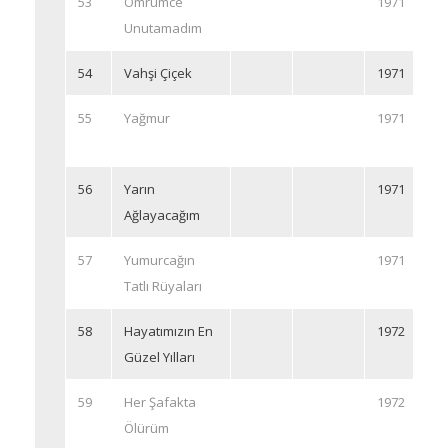
53
Ömrümce
1971
Unutamadım
54
Vahşi Çiçek
1971
55
Yağmur
1971
56
Yarın
1971
Ağlayacağım
57
Yumurcağın
1971
Tatlı Rüyaları
58
Hayatımızın En
1972
Güzel Yılları
59
Her Şafakta
1972
Ölürüm