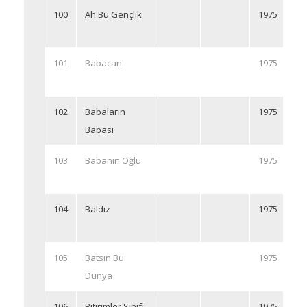
100
Ah Bu Gençlik
1975
101
Babacan
1975
102
Babaların
1975
Babası
103
Babanın Oğlu
1975
104
Baldız
1975
105
Batsın Bu
1975
Dünya
106
Bitirimler Sınıfı
1975