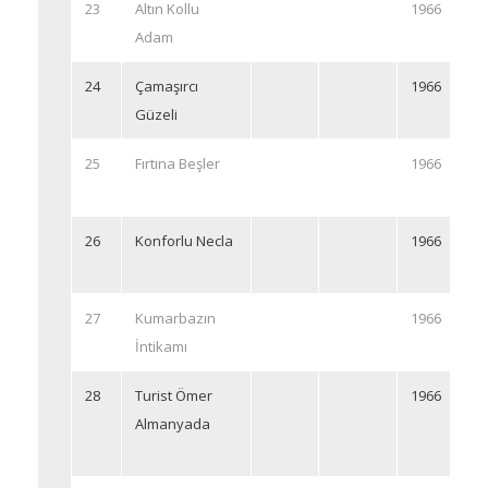
23
Altın Kollu
1966
Adam
24
Çamaşırcı
1966
Güzeli
25
Fırtına Beşler
1966
26
Konforlu Necla
1966
27
Kumarbazın
1966
İntikamı
28
Turist Ömer
1966
Almanyada