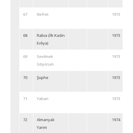
67
Nefret
1973
68
Rabia (İlk Kadın
1973
Evliya)
69
Sevilmek
1973
İstiyorum
70
Şüphe
1973
71
Yaban
1973
72
Almanyalı
1974
Yarim