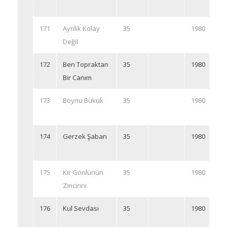
171
Ayrılık Kolay
35
1980
Değil
172
Ben Topraktan
35
1980
Bir Canım
173
Boynu Bükük
35
1980
174
Gerzek Şaban
35
1980
175
Kır Gönlünün
35
1980
Zincirini
176
Kul Sevdası
35
1980