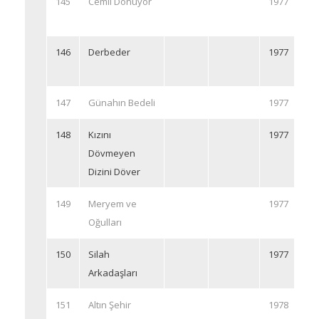
145
Cemil Dönüyor
1977
146
Derbeder
1977
147
Günahın Bedeli
1977
148
Kızını
1977
Dövmeyen
Dizini Döver
149
Meryem ve
1977
Oğulları
150
Silah
1977
Arkadaşları
151
Altın Şehir
1978