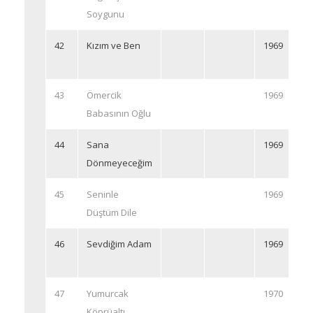
Soygunu
42
Kızım ve Ben
1969
43
Ömercik
1969
Babasının Oğlu
44
Sana
1969
Dönmeyeceğim
45
Seninle
1969
Düştüm Dile
46
Sevdiğim Adam
1969
47
Yumurcak
1970
Köprüaltı