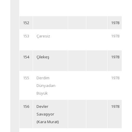
152
1978
153
Çaresiz
1978
154
Çilekeş
1978
155
Derdim
1978
Dünyadan
Büyük
156
Devler
1978
Savaşıyor
(Kara Murat)