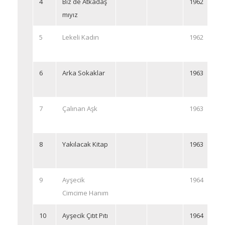
4
Biz de Atkadaş
1962
mıyız
5
Lekeli Kadın
1962
6
Arka Sokaklar
1963
7
Çalınan Aşk
1963
8
Yakılacak Kitap
1963
9
Ayşecik
1964
Cimcime Hanım
10
Ayşecik Çıtıt Pıtı
1964