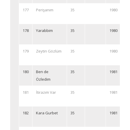
177
Perişanım
35
1980
178
Yarabbim
35
1980
179
Zeytin Gözlüm
35
1980
180
Ben de
35
1981
Özledim
181
İtirazım Var
35
1981
182
Kara Gurbet
35
1981