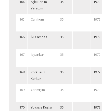
164
Aşkı Ben mi
35
1979
Yarattım
165
Canikom
35
1979
166
İki Cambaz
35
1979
167
İsyankar
35
1979
168
Korkusuz
35
1979
Korkak
169
Yanmışım
35
1979
170
Yuvasız Kuşlar
35
1979