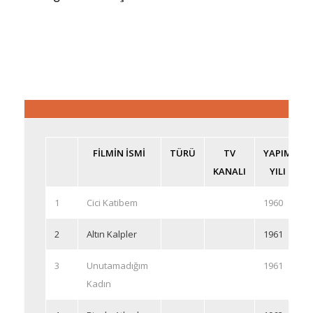
FİLMİN İSMİ
TÜRÜ
TV
YAPIM
KANALI
YILI
1
Cici Katibem
1960
2
Altın Kalpler
1961
3
Unutamadığım
1961
Kadın