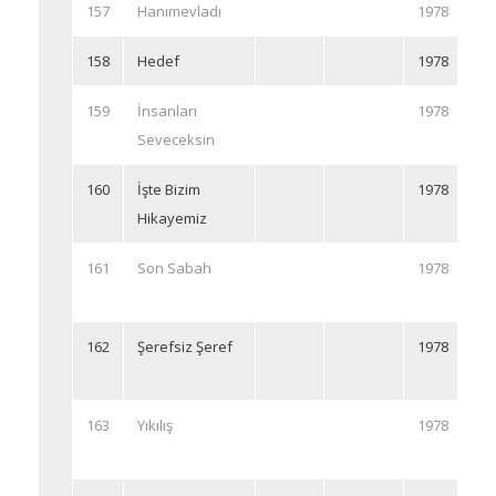
157
Hanımevladı
1978
158
Hedef
1978
159
İnsanları
1978
Seveceksin
160
İşte Bizim
1978
Hikayemiz
161
Son Sabah
1978
162
Şerefsiz Şeref
1978
163
Yıkılış
1978