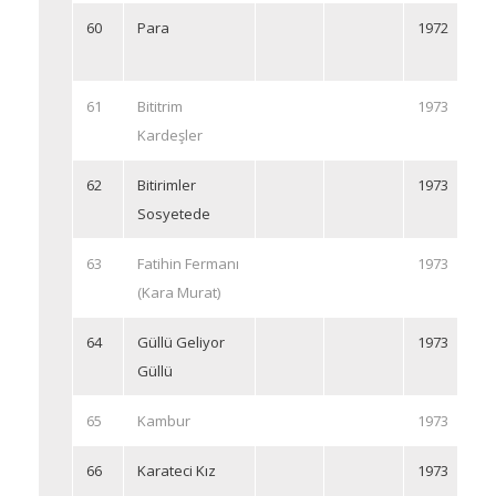
60
Para
1972
61
Bititrim
1973
Kardeşler
62
Bitirimler
1973
Sosyetede
63
Fatihin Fermanı
1973
(Kara Murat)
64
Güllü Geliyor
1973
Güllü
65
Kambur
1973
66
Karateci Kız
1973