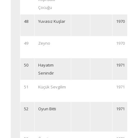
Çocuğu
48
Yuvasız Kuşlar
1970
49
Zeyno
1970
50
Hayatım
1971
Senindir
51
Küçük Sevgilim
1971
52
Oyun Bitti
1971