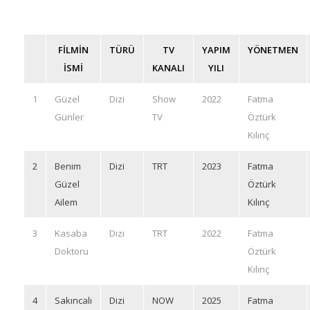
FİLMİN
TÜRÜ
TV
YAPIM
YÖNETMEN
İSMİ
KANALI
YILI
1
Güzel
Dizi
Show
2022
Fatma
Günler
TV
Öztürk
Kılınç
2
Benim
Dizi
TRT
2023
Fatma
Güzel
Öztürk
Ailem
Kılınç
3
Kasaba
Dizi
TRT
2022
Fatma
Doktoru
Öztürk
Kılınç
4
Sakıncalı
Dizi
NOW
2025
Fatma