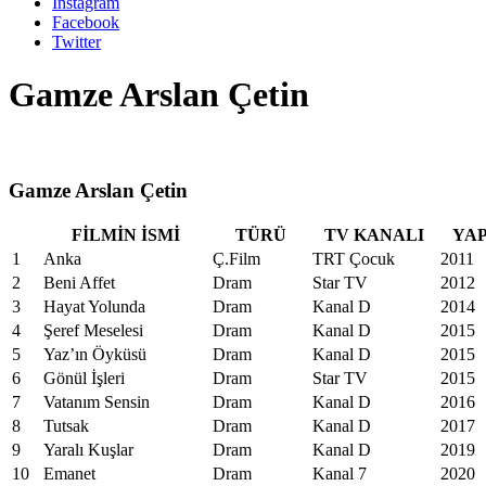
Instagram
Facebook
Twitter
Gamze Arslan Çetin
Gamze Arslan Çetin
FİLMİN İSMİ
TÜRÜ
TV KANALI
YAP
1
Anka
Ç.Film
TRT Çocuk
2011
2
Beni Affet
Dram
Star TV
2012
3
Hayat Yolunda
Dram
Kanal D
2014
4
Şeref Meselesi
Dram
Kanal D
2015
5
Yaz’ın Öyküsü
Dram
Kanal D
2015
6
Gönül İşleri
Dram
Star TV
2015
7
Vatanım Sensin
Dram
Kanal D
2016
8
Tutsak
Dram
Kanal D
2017
9
Yaralı Kuşlar
Dram
Kanal D
2019
10
Emanet
Dram
Kanal 7
2020