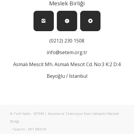
Meslek Birliği
(0212) 230 1508
info@setem.org.tr
Asmalı Mescit Mh. Asmalı Mescit Cd. No:3 K:2 D:4
Beyoğlu / İstanbul
© Telif Hakkı -
SETEM | Sinema ve Televizyon Eseri Sahipleri Meslek
Birliği
- Tasarım -
ERT MEDYA