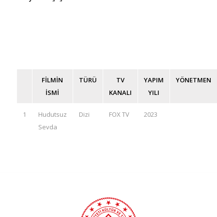
FİLMİN
TÜRÜ
TV
YAPIM
YÖNETMEN
İSMİ
KANALI
YILI
1
Hudutsuz
Dizi
FOX TV
2023
Sevda