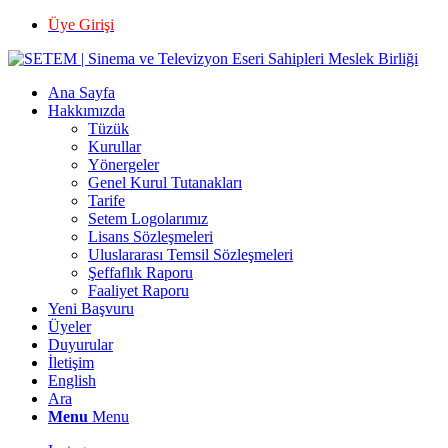
Üye Girişi
Ana Sayfa
Hakkımızda
Tüzük
Kurullar
Yönergeler
Genel Kurul Tutanakları
Tarife
Setem Logolarımız
Lisans Sözleşmeleri
Uluslararası Temsil Sözleşmeleri
Şeffaflık Raporu
Faaliyet Raporu
Yeni Başvuru
Üyeler
Duyurular
İletişim
English
Ara
Menu
Menu