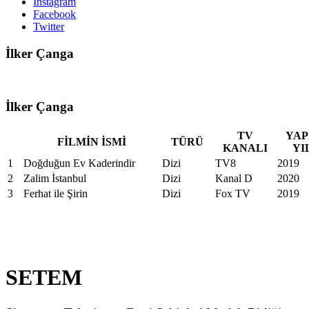
Instagram
Facebook
Twitter
İlker Çanga
İlker Çanga
TV
YAP
FİLMİN İSMİ
TÜRÜ
KANALI
YI
1
Doğduğun Ev Kaderindir
Dizi
TV8
2019
2
Zalim İstanbul
Dizi
Kanal D
2020
3
Ferhat ile Şirin
Dizi
Fox TV
2019
SETEM