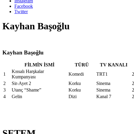
Instagram
Facebook
Twitter
Kayhan Başoğlu
Kayhan Başoğlu
FİLMİN İSMİ
TÜRÜ
TV KANALI
Kıssalı Harşkalar
1
Komedi
TRT1
Kumpanyası
2
Sir-Ayet 2
Korku
Sinema
3
Utanç “Shame”
Korku
Sinema
4
Gelin
Dizi
Kanal 7
SETEM