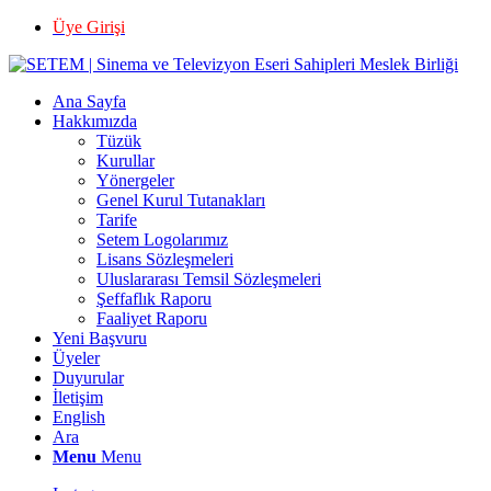
Üye Girişi
Ana Sayfa
Hakkımızda
Tüzük
Kurullar
Yönergeler
Genel Kurul Tutanakları
Tarife
Setem Logolarımız
Lisans Sözleşmeleri
Uluslararası Temsil Sözleşmeleri
Şeffaflık Raporu
Faaliyet Raporu
Yeni Başvuru
Üyeler
Duyurular
İletişim
English
Ara
Menu
Menu