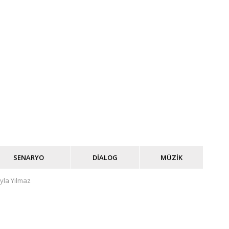
SENARYO
DİALOG
MÜZİK
yla Yılmaz