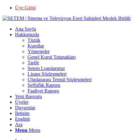
Üye Girişi
Ana Sayfa
Hakkımızda
Tüzük
Kurullar
Yönergeler
Genel Kurul Tutanakları
Tarife
Setem Logolarımız
Lisans Sözleşmeleri
Uluslararası Temsil Sözleşmeleri
Şeffaflık Raporu
Faaliyet Raporu
Yeni Başvuru
Üyeler
Duyurular
İletişim
English
Ara
Menu
Menu