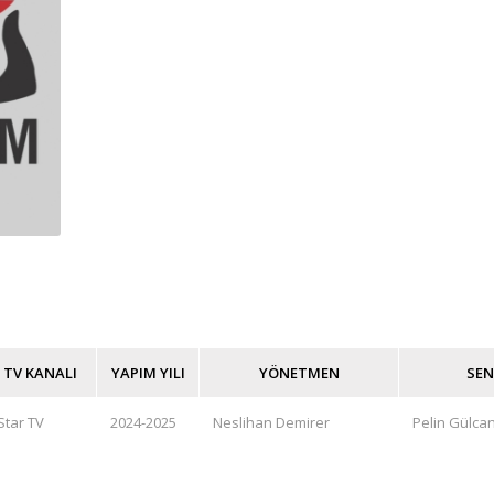
TV KANALI
YAPIM YILI
YÖNETMEN
SE
Star TV
2024-2025
Neslihan Demirer
Pelin Gülca