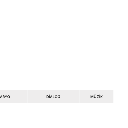
NARYO
DİALOG
MÜZİK
n