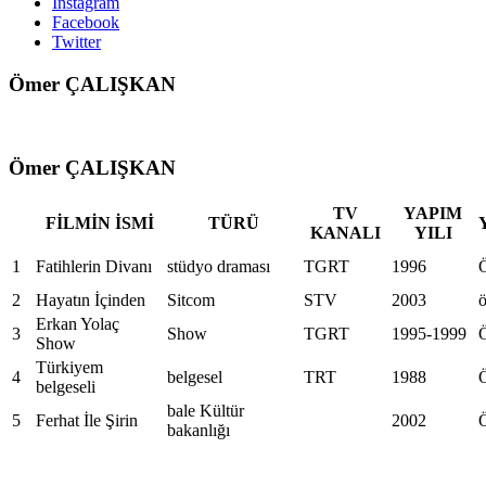
Instagram
Facebook
Twitter
Ömer ÇALIŞKAN
Ömer ÇALIŞKAN
TV
YAPIM
FİLMİN İSMİ
TÜRÜ
KANALI
YILI
1
Fatihlerin Divanı
stüdyo draması
TGRT
1996
2
Hayatın İçinden
Sitcom
STV
2003
ö
Erkan Yolaç
3
Show
TGRT
1995-1999
Show
Türkiyem
4
belgesel
TRT
1988
belgeseli
bale Kültür
5
Ferhat İle Şirin
2002
bakanlığı