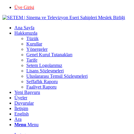
Üye Girişi
Ana Sayfa
Hakkımızda
Tüzük
Kurullar
Yönergeler
Genel Kurul Tutanakları
Tarife
Setem Logolarımız
Lisans Sözleşmeleri
Uluslararası Temsil Sözleşmeleri
Şeffaflık Raporu
Faaliyet Raporu
Yeni Başvuru
Üyeler
Duyurular
İletişim
English
Ara
Menu
Menu