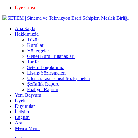
Üye Girişi
Ana Sayfa
Hakkımızda
Tüzük
Kurullar
Yönergeler
Genel Kurul Tutanakları
Tarife
Setem Logolarımız
Lisans Sözleşmeleri
Uluslararası Temsil Sözleşmeleri
Şeffaflık Raporu
Faaliyet Raporu
Yeni Başvuru
Üyeler
Duyurular
İletişim
English
Ara
Menu
Menu