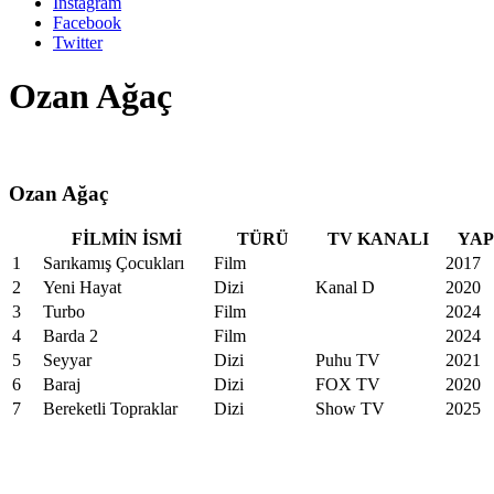
Instagram
Facebook
Twitter
Ozan Ağaç
Ozan Ağaç
FİLMİN İSMİ
TÜRÜ
TV KANALI
YAP
1
Sarıkamış Çocukları
Film
2017
2
Yeni Hayat
Dizi
Kanal D
2020
3
Turbo
Film
2024
4
Barda 2
Film
2024
5
Seyyar
Dizi
Puhu TV
2021
6
Baraj
Dizi
FOX TV
2020
7
Bereketli Topraklar
Dizi
Show TV
2025