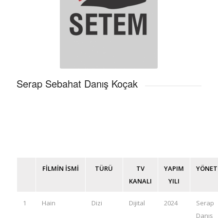
Serap Sebahat Danış Koçak
FİLMİN İSMİ
TÜRÜ
TV
YAPIM
YÖNE
KANALI
YILI
1
Hain
Dizi
Dijital
2024
Serap
Danış