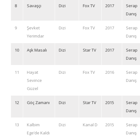
8
Savaşçı
Dizi
Fox TV
2017
Serap
Danış
9
Şevket
Dizi
Fox TV
2017
Serap
Yerimdar
Danış
10
Aşk Masalı
Dizi
Star TV
2017
Serap
Danış
11
Hayat
Dizi
Fox TV
2016
Serap
Sevince
Danış
Güzel
12
Göç Zamanı
Dizi
Star TV
2015
Serap
Danış
13
Kalbim
Dizi
Kanal D
2015
Serap
Ege’de Kaldı
Danış