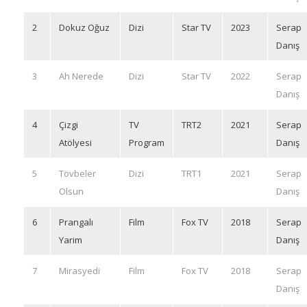
2
Dokuz Oğuz
Dizi
Star TV
2023
Serap
Danış
3
Ah Nerede
Dizi
Star TV
2022
Serap
Danış
4
Çizgi
TV
TRT2
2021
Serap
Atölyesi
Program
Danış
5
Tövbeler
Dizi
TRT1
2021
Serap
Olsun
Danış
6
Prangalı
Film
Fox TV
2018
Serap
Yarim
Danış
7
Mirasyedi
Film
Fox TV
2018
Serap
Danış