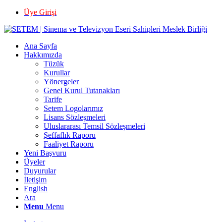
Üye Girişi
Ana Sayfa
Hakkımızda
Tüzük
Kurullar
Yönergeler
Genel Kurul Tutanakları
Tarife
Setem Logolarımız
Lisans Sözleşmeleri
Uluslararası Temsil Sözleşmeleri
Şeffaflık Raporu
Faaliyet Raporu
Yeni Başvuru
Üyeler
Duyurular
İletişim
English
Ara
Menu
Menu