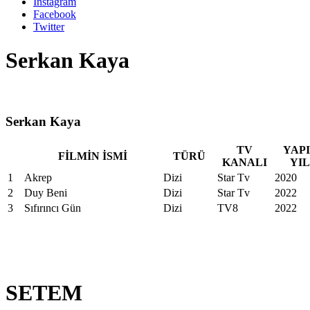
Instagram
Facebook
Twitter
Serkan Kaya
Serkan Kaya
TV
YAP
FİLMİN İSMİ
TÜRÜ
KANALI
YIL
1
Akrep
Dizi
Star Tv
2020
2
Duy Beni
Dizi
Star Tv
2022
3
Sıfırıncı Gün
Dizi
TV8
2022
SETEM