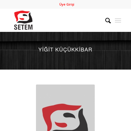
Üye Girişi
YIĞIT KÜÇÜKKIBAR