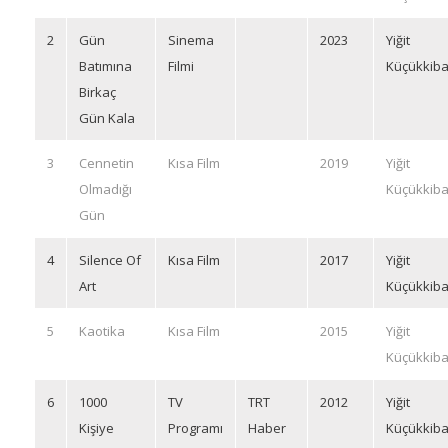
2
Gün
Sinema
2023
Yiğit
Batımına
Filmi
Küçükkiba
Birkaç
Gün Kala
3
Cennetin
Kısa Film
2019
Yiğit
Olmadığı
Küçükkiba
Gün
4
Silence Of
Kısa Film
2017
Yiğit
Art
Küçükkiba
5
Kaotika
Kısa Film
2015
Yiğit
Küçükkiba
6
1000
TV
TRT
2012
Yiğit
Kişiye
Programı
Haber
Küçükkiba