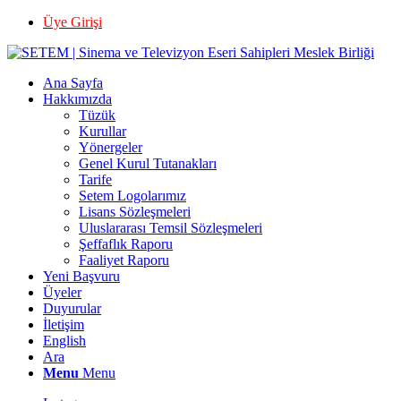
Üye Girişi
Ana Sayfa
Hakkımızda
Tüzük
Kurullar
Yönergeler
Genel Kurul Tutanakları
Tarife
Setem Logolarımız
Lisans Sözleşmeleri
Uluslararası Temsil Sözleşmeleri
Şeffaflık Raporu
Faaliyet Raporu
Yeni Başvuru
Üyeler
Duyurular
İletişim
English
Ara
Menu
Menu