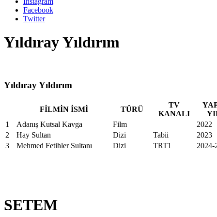
Instagram
Facebook
Twitter
Yıldıray Yıldırım
Yıldıray Yıldırım
TV
YA
FİLMİN İSMİ
TÜRÜ
KANALI
YI
1
Adanış Kutsal Kavga
Film
2022
2
Hay Sultan
Dizi
Tabii
2023
3
Mehmed Fetihler Sultanı
Dizi
TRT1
2024-
SETEM