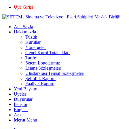
Üye Girişi
Ana Sayfa
Hakkımızda
Tüzük
Kurullar
Yönergeler
Genel Kurul Tutanakları
Tarife
Setem Logolarımız
Lisans Sözleşmeleri
Uluslararası Temsil Sözleşmeleri
Şeffaflık Raporu
Faaliyet Raporu
Yeni Başvuru
Üyeler
Duyurular
İletişim
English
Ara
Menu
Menu