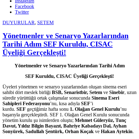
Instagram
Facebook
Twitter
DUYURULAR
,
SETEM
Yönetmenler ve Senaryo Yazarlarından
Tarihi Adım SEF Kuruldu, CISAC
Üyeliği Gerçekleşti!
Yönetmenler ve Senaryo Yazarlarından Tarihi Adım
SEF Kuruldu, CISAC Üyeliği Gerçekleşti!
Üyeleri yönetmen ve senaryo yazarlarından oluşan sinema eseri
sahibi dört meslek birliği
BSB, Senaristbir, Setem
ve
Sinebir
, uzun
süredir yürüttüğü ortak çalışmalar sonucunda
Sinema Eseri
Sahipleri Federasyonu
’nu, kısa adıyla
SEF
’i
kurdu.
SEF
geçtiğimiz hafta sonu
1. Olağan Genel Kurulu
’nu
başarıyla gerçekleştirdi. SEF 1. Olağan Genel Kurulu sonucunda
yönetim kurulu şu isimlerden oluştu;
Mehmet Güleryüz, Tunç
Davut, Yıldız Bilgin Bayazıt, Bahriye Kabadayı Dal, Ayhan
Sonyürek, Sadullah Şentürk, Orhan Koçak
ve
Hakan Aytekin
.