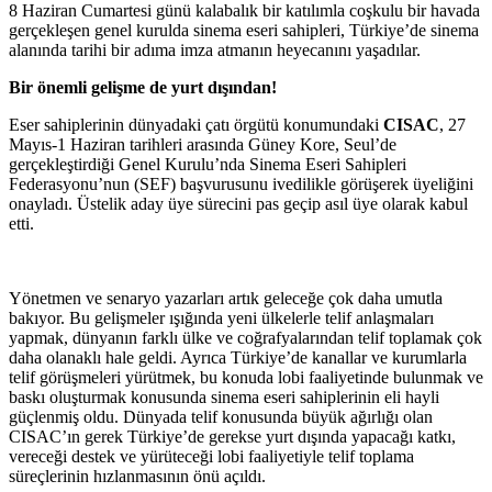
8 Haziran Cumartesi günü kalabalık bir katılımla coşkulu bir havada
gerçekleşen genel kurulda sinema eseri sahipleri, Türkiye’de sinema
alanında tarihi bir adıma imza atmanın heyecanını yaşadılar.
Bir önemli gelişme de yurt dışından!
Eser sahiplerinin dünyadaki çatı örgütü konumundaki
CISAC
, 27
Mayıs-1 Haziran tarihleri arasında Güney Kore, Seul’de
gerçekleştirdiği Genel Kurulu’nda Sinema Eseri Sahipleri
Federasyonu’nun (SEF) başvurusunu ivedilikle görüşerek üyeliğini
onayladı. Üstelik aday üye sürecini pas geçip asıl üye olarak kabul
etti.
Yönetmen ve senaryo yazarları artık geleceğe çok daha umutla
bakıyor. Bu gelişmeler ışığında yeni ülkelerle telif anlaşmaları
yapmak, dünyanın farklı ülke ve coğrafyalarından telif toplamak çok
daha olanaklı hale geldi. Ayrıca Türkiye’de kanallar ve kurumlarla
telif görüşmeleri yürütmek, bu konuda lobi faaliyetinde bulunmak ve
baskı oluşturmak konusunda sinema eseri sahiplerinin eli hayli
güçlenmiş oldu. Dünyada telif konusunda büyük ağırlığı olan
CISAC’ın gerek Türkiye’de gerekse yurt dışında yapacağı katkı,
vereceği destek ve yürüteceği lobi faaliyetiyle telif toplama
süreçlerinin hızlanmasının önü açıldı.