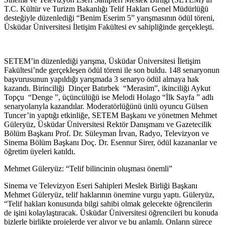
T.C. Kültür ve Turizm Bakanlığı Telif Hakları Genel Müdürlüğü
desteğiyle düzenlediği “Benim Eserim 5” yarışmasının ödül töreni,
Üsküdar Üniversitesi İletişim Fakültesi ev sahipliğinde gerçekleşti.
SETEM’in düzenlediği yarışma, Üsküdar Üniversitesi İletişim
Fakültesi’nde gerçekleşen ödül töreni ile son buldu. 148 senaryonun
başvurusunun yapıldığı yarışmada 3 senaryo ödül almaya hak
kazandı. Birinciliği Dinçer Batırbek “Merasim”, ikinciliği Aykut
Topçu “Denge ”, üçüncülüğü ise Melodi Holago “İlk Sayfa ” adlı
senaryolarıyla kazandılar. Moderatörlüğünü ünlü oyuncu Gülsen
Tuncer’in yaptığı etkinliğe, SETEM Başkanı ve yönetmen Mehmet
Güleryüz, Üsküdar Üniversitesi Rektör Danışmanı ve Gazetecilik
Bölüm Başkanı Prof. Dr. Süleyman İrvan, Radyo, Televizyon ve
Sinema Bölüm Başkanı Doç. Dr. Esennur Sirer, ödül kazananlar ve
öğretim üyeleri katıldı.
Mehmet Güleryüz: “Telif bilincinin oluşması önemli”
Sinema ve Televizyon Eseri Sahipleri Meslek Birliği Başkanı
Mehmet Güleryüz, telif haklarının önemine vurgu yaptı. Güleryüz,
“Telif hakları konusunda bilgi sahibi olmak gelecekte öğrencilerin
de işini kolaylaştıracak. Üsküdar Üniversitesi öğrencileri bu konuda
bizlerle birlikte projelerde yer alıyor ve bu anlamlı. Onların sürece