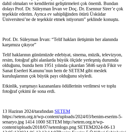
dahil olmaları ve kendilerini geliştirmeleri çok önemli. Bundan
dolayı Prof. Dr. Süleyman İrvan ve Doç. Dr. Esennur Sirer’e çok
teşekkür ederim. Ayrıca ev sahipliğinden ötürü Üsküdar
Üniversitesi’ne de teşekkür etmek istiyorum” şeklinde konuştu.
Prof. Dr. Süleyman İrvan: “Telif hakları iletişimin her alanında
karşımıza çıkıyor”
Telif haklarının günümüzde edebiyat, sinema, müzik, televizyon,
resim, fotoğraf gibi alanlarda büyük ölçüde yerleşmiş durumda
olduğunu, bunda hem 1951 yılında çıkarılan 5846 sayılı Fikir ve
Sanat Eserleri Kanunu’nun hem de SETEM gibi meslek
kuruluşlarının çok büyük payı olduğunu söyledi.
Etkinlik, yarışmayı kazananlara ödüllerinin verilmesi ve toplu
fotoğraf çekimi ile sona erdi.
13 Haziran 2024
/
tarafından
SETEM
https://setem.org.tr/wp-content/uploads/2024/03/benim-eserim-5-
senaryo.jpg
1414
1000
SETEM
http://setem.org.tr/wp-
content/uploads/2018/07/setemlogo.png
SETEM
2024-06-13