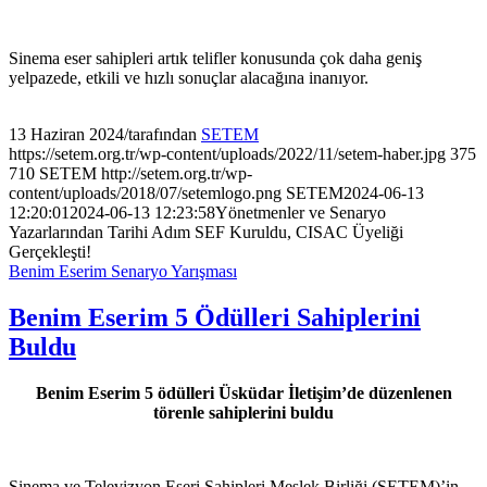
Sinema eser sahipleri artık telifler konusunda çok daha geniş
yelpazede, etkili ve hızlı sonuçlar alacağına inanıyor.
13 Haziran 2024
/
tarafından
SETEM
https://setem.org.tr/wp-content/uploads/2022/11/setem-haber.jpg
375
710
SETEM
http://setem.org.tr/wp-
content/uploads/2018/07/setemlogo.png
SETEM
2024-06-13
12:20:01
2024-06-13 12:23:58
Yönetmenler ve Senaryo
Yazarlarından Tarihi Adım SEF Kuruldu, CISAC Üyeliği
Gerçekleşti!
Benim Eserim Senaryo Yarışması
Benim Eserim 5 Ödülleri Sahiplerini
Buldu
Benim Eserim 5 ödülleri Üsküdar İletişim’de düzenlenen
törenle sahiplerini buldu
Sinema ve Televizyon Eseri Sahipleri Meslek Birliği (SETEM)’in