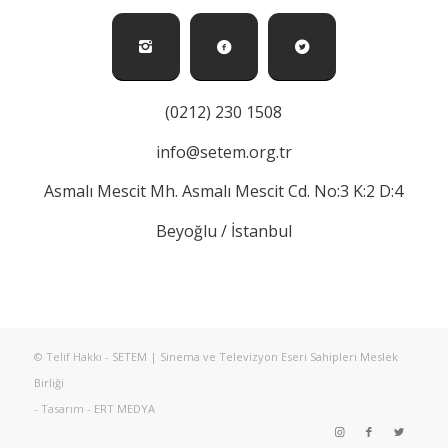
(0212) 230 1508
info@setem.org.tr
Asmalı Mescit Mh. Asmalı Mescit Cd. No:3 K:2 D:4
Beyoğlu / İstanbul
© Telif Hakkı -
SETEM | Sinema ve Televizyon Eseri Sahipleri Meslek
Birliği
- Tasarım -
ERT MEDYA