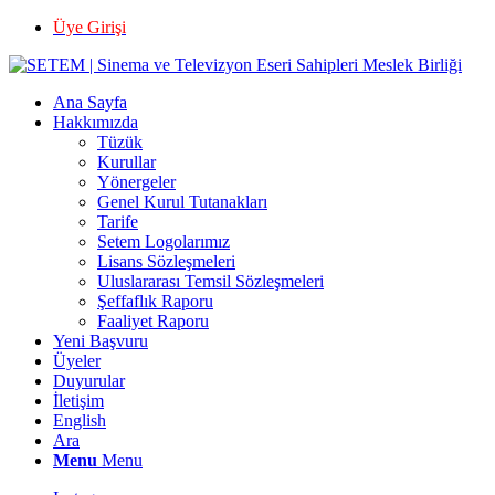
Üye Girişi
Ana Sayfa
Hakkımızda
Tüzük
Kurullar
Yönergeler
Genel Kurul Tutanakları
Tarife
Setem Logolarımız
Lisans Sözleşmeleri
Uluslararası Temsil Sözleşmeleri
Şeffaflık Raporu
Faaliyet Raporu
Yeni Başvuru
Üyeler
Duyurular
İletişim
English
Ara
Menu
Menu