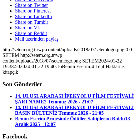
Share on Twitter
Share on Pinterest
Share on LinkedIn
Share on Tumblr
Share on Vk
Share on Reddit
Mail üzerinden paylaş
http://setem.org.tr/wp-content/uploads/2018/07/setemlogo.png
0
0
SETEM
http://setem.org.tr/wp-
content/uploads/2018/07/setemlogo.png
SETEM
2024-01-22
19:38:50
2024-01-22 19:40:16
Benim Eserim-4 Telif Hakları e-
kitapçık
Son Gönderiler
14. ULUSLARARASI İPEKYOLU FİLM FESTİVALİ
ŞARTNAME
2 Temmuz 2026 - 21:07
14. ULUSLARARASI İPEKYOLU FİLM FESTİVALİ
BASIN BÜLTENİ
2 Temmuz 2026 - 21:05
Benim Eserim Projesinde Ödüller Sahiplerini Buldu
13
Aralık 2025 - 12:07
Facebook