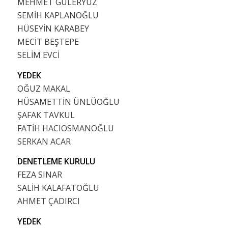
MEHMET GÜLERYÜZ
SEMİH KAPLANOĞLU
HÜSEYİN KARABEY
MECİT BEŞTEPE
SELİM EVCİ
YEDEK
OĞUZ MAKAL
HÜSAMETTİN ÜNLÜOĞLU
ŞAFAK TAVKUL
FATİH HACIOSMANOĞLU
SERKAN ACAR
DENETLEME KURULU
FEZA SINAR
SALİH KALAFATOĞLU
AHMET ÇADIRCI
YEDEK