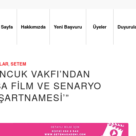
 Sayfa
Hakkımızda
Yeni Başvuru
Üyeler
Duyurul
LAR
,
SETEM
NCUK VAKFI’NDAN
SA FİLM VE SENARYO
‘ŞARTNAMESI’”