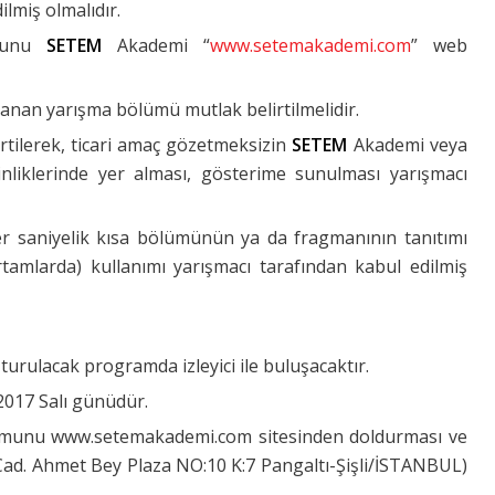
ilmiş olmalıdır.
rmunu
SETEM
Akademi “
www.setemakademi.com
” web
ğlanan yarışma bölümü mutlak belirtilmelidir.
rtilerek, ticari amaç gözetmeksizin
SETEM
Akademi veya
liklerinde yer alması, gösterime sunulması yarışmacı
’şer saniyelik kısa bölümünün ya da fragmanının tanıtımı
ortamlarda) kullanımı yarışmacı tarafından kabul edilmiş
turulacak programda izleyici ile buluşacaktır.
 2017 Salı günüdür.
formunu www.setemakademi.com sitesinden doldurması ve
ad. Ahmet Bey Plaza NO:10 K:7 Pangaltı-Şişli/İSTANBUL)