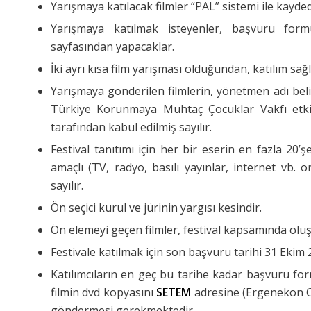
Yarışmaya katılacak filmler “PAL” sistemi ile kayded
Yarışmaya katılmak isteyenler, başvuru fo
sayfasından yapacaklar.
İki ayrı kısa film yarışması olduğundan, katılım sa
Yarışmaya gönderilen filmlerin, yönetmen adı beli
Türkiye Korunmaya Muhtaç Çocuklar Vakfı etkin
tarafından kabul edilmiş sayılır.
Festival tanıtımı için her bir eserin en fazla 20
amaçlı (TV, radyo, basılı yayınlar, internet vb. 
sayılır.
Ön seçici kurul ve jürinin yargısı kesindir.
Ön elemeyi geçen filmler, festival kapsamında oluş
Festivale katılmak için son başvuru tarihi 31 Ekim
Katılımcıların en geç bu tarihe kadar başvuru 
filmin dvd kopyasını
SETEM
adresine (Ergenekon C
göndermesi gerekmektedir.