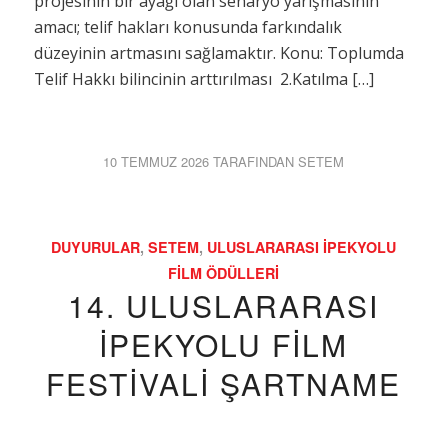
projesinin bir ayağı olan senaryo yarışmasının
amacı; telif hakları konusunda farkındalık
düzeyinin artmasını sağlamaktır. Konu: Toplumda
Telif Hakkı bilincinin arttırılması 2.Katılma […]
10 TEMMUZ 2026
TARAFINDAN
SETEM
DUYURULAR
,
SETEM
,
ULUSLARARASI İPEKYOLU
FILM ÖDÜLLERI
14. ULUSLARARASI
İPEKYOLU FİLM
FESTİVALİ ŞARTNAME