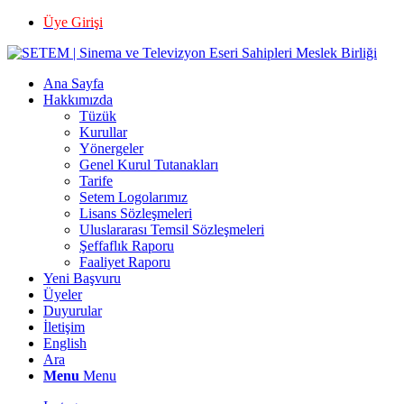
Üye Girişi
Ana Sayfa
Hakkımızda
Tüzük
Kurullar
Yönergeler
Genel Kurul Tutanakları
Tarife
Setem Logolarımız
Lisans Sözleşmeleri
Uluslararası Temsil Sözleşmeleri
Şeffaflık Raporu
Faaliyet Raporu
Yeni Başvuru
Üyeler
Duyurular
İletişim
English
Ara
Menu
Menu