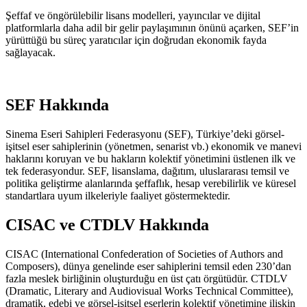
Şeffaf ve öngörülebilir lisans modelleri, yayıncılar ve dijital
platformlarla daha adil bir gelir paylaşımının önünü açarken, SEF’in
yürüttüğü bu süreç yaratıcılar için doğrudan ekonomik fayda
sağlayacak.
SEF Hakkında
Sinema Eseri Sahipleri Federasyonu (SEF), Türkiye’deki görsel-
işitsel eser sahiplerinin (yönetmen, senarist vb.) ekonomik ve manevi
haklarını koruyan ve bu hakların kolektif yönetimini üstlenen ilk ve
tek federasyondur. SEF, lisanslama, dağıtım, uluslararası temsil ve
politika geliştirme alanlarında şeffaflık, hesap verebilirlik ve küresel
standartlara uyum ilkeleriyle faaliyet göstermektedir.
CISAC ve CTDLV Hakkında
CISAC (International Confederation of Societies of Authors and
Composers), dünya genelinde eser sahiplerini temsil eden 230’dan
fazla meslek birliğinin oluşturduğu en üst çatı örgütüdür. CTDLV
(Dramatic, Literary and Audiovisual Works Technical Committee),
dramatik, edebi ve görsel-işitsel eserlerin kolektif yönetimine ilişkin