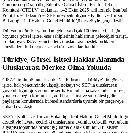
Composers) Dramatik, Edebi ve Görsel-İşitsel Eserler Teknik
Komitesi (CTDLV) toplantısı, 1–2 Ekim 2025 tarihlerinde İstanbul
Point Hotel Taksim’de, SEF’in ev sahipliğinde Kültür ve Turizm
Bakanlığı Telif Hakları Genel Müdürlüğü desteğiyle gerçekleşti.
Dünyanın dört bir yanından gelen yaklaşık 100 temsilci, iki gün
boyunca görsel-işitsel eser sahiplerinin haklarının geleceğini tartıştı.
Toplantıya CISAC yöneticileri, uluslararası meslek birlikleri
temsilcileri, hukukçular ve sektör uzmanları katıldı.
Türkiye, Görsel-İşitsel Haklar Alanında
Uluslararası Merkez Olma Yolunda
CISAC topluluğunun İstanbul’da buluşması, Türkiye’nin görsel-
işitsel hak yönetiminde ulaştığı noktayı ve SEF’in uluslararası
güvenilirliğini gözler önüne serdi. Bu buluşma sayesinde Türkiye,
yaratıcı emeğin korunması, adil lisanslama ve sınır ötesi gelir
paylaşımı konularında küresel standartlarla uyumlu bir çerçeveye
daha da yaklaştı.
SEF’in Kültür ve Turizm Bakanlığı Telif Hakları Genel Müdürlüğü
desteğiyle hayata geçirdiği uluslararası uyumlu, çok-dilli veri tabanı
altyapısı toplantıda örnek uygulama olarak sunuldu. Bu sistem,
IPI/IDA entegrasyonu ve güvenli veri alışverişi sayesinde, sınır ötesi