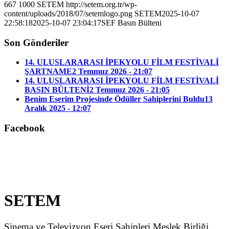
667
1000
SETEM
http://setem.org.tr/wp-
content/uploads/2018/07/setemlogo.png
SETEM
2025-10-07
22:58:18
2025-10-07 23:04:17
SEF Basın Bülteni
Son Gönderiler
14. ULUSLARARASI İPEKYOLU FİLM FESTİVALİ
ŞARTNAME
2 Temmuz 2026 - 21:07
14. ULUSLARARASI İPEKYOLU FİLM FESTİVALİ
BASIN BÜLTENİ
2 Temmuz 2026 - 21:05
Benim Eserim Projesinde Ödüller Sahiplerini Buldu
13
Aralık 2025 - 12:07
Facebook
SETEM
Sinema ve Televizyon Eseri Sahipleri Meslek Birliği