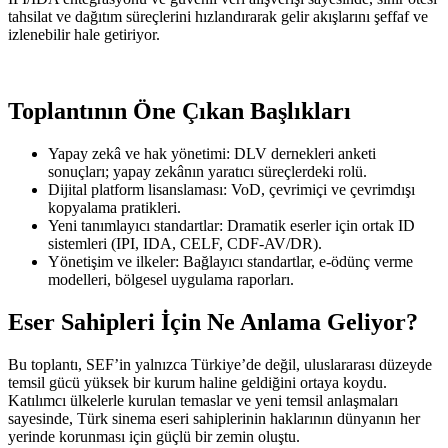
tahsilat ve dağıtım süreçlerini hızlandırarak gelir akışlarını şeffaf ve
izlenebilir hale getiriyor.
Toplantının Öne Çıkan Başlıkları
Yapay zekâ ve hak yönetimi: DLV dernekleri anketi
sonuçları; yapay zekânın yaratıcı süreçlerdeki rolü.
Dijital platform lisanslaması: VoD, çevrimiçi ve çevrimdışı
kopyalama pratikleri.
Yeni tanımlayıcı standartlar: Dramatik eserler için ortak ID
sistemleri (IPI, IDA, CELF, CDF-AV/DR).
Yönetişim ve ilkeler: Bağlayıcı standartlar, e-ödünç verme
modelleri, bölgesel uygulama raporları.
Eser Sahipleri İçin Ne Anlama Geliyor?
Bu toplantı, SEF’in yalnızca Türkiye’de değil, uluslararası düzeyde
temsil gücü yüksek bir kurum haline geldiğini ortaya koydu.
Katılımcı ülkelerle kurulan temaslar ve yeni temsil anlaşmaları
sayesinde, Türk sinema eseri sahiplerinin haklarının dünyanın her
yerinde korunması için güçlü bir zemin oluştu.