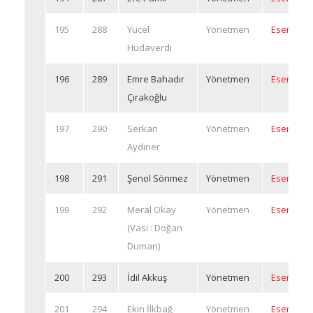
195
288
Yücel
Yönetmen
Eserleri
Hüdaverdi
196
289
Emre Bahadır
Yönetmen
Eserleri
Çırakoğlu
197
290
Serkan
Yönetmen
Eserleri
Aydıner
198
291
Şenol Sönmez
Yönetmen
Eserleri
199
292
Meral Okay
Yönetmen
Eserleri
(Vasi : Doğan
Duman)
200
293
İdil Akkuş
Yönetmen
Eserleri
201
294
Ekin İlkbağ
Yönetmen
Eserleri