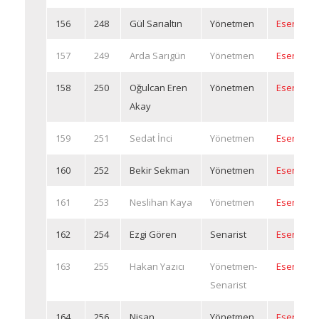
156
248
Gül Sarıaltın
Yönetmen
Eserleri
157
249
Arda Sarıgün
Yönetmen
Eserleri
158
250
Oğulcan Eren
Yönetmen
Eserleri
Akay
159
251
Sedat İnci
Yönetmen
Eserleri
160
252
Bekir Sekman
Yönetmen
Eserleri
161
253
Neslihan Kaya
Yönetmen
Eserleri
162
254
Ezgi Gören
Senarist
Eserleri
163
255
Hakan Yazıcı
Yönetmen-
Eserleri
Senarist
164
256
Nisan
Yönetmen
Eserleri