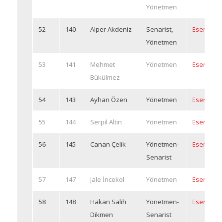
Yönetmen
52
140
Alper Akdeniz
Senarist,
Eserleri
Yönetmen
53
141
Mehmet
Yönetmen
Eserleri
Bükülmez
54
143
Ayhan Özen
Yönetmen
Eserleri
55
144
Serpil Altın
Yönetmen
Eserleri
56
145
Canan Çelik
Yönetmen-
Eserleri
Senarist
57
147
Jale İncekol
Yönetmen
Eserleri
58
148
Hakan Salih
Yönetmen-
Eserleri
Dikmen
Senarist