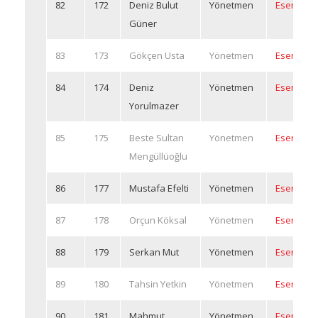
82
172
Deniz Bulut
Yönetmen
Eserleri
Güner
83
173
Gökçen Usta
Yönetmen
Eserleri
84
174
Deniz
Yönetmen
Eserleri
Yorulmazer
85
175
Beste Sultan
Yönetmen
Eserleri
Mengüllüoğlu
86
177
Mustafa Efelti
Yönetmen
Eserleri
87
178
Orçun Köksal
Yönetmen
Eserleri
88
179
Serkan Mut
Yönetmen
Eserleri
89
180
Tahsin Yetkin
Yönetmen
Eserleri
90
181
Mahmut
Yönetmen
Eserleri