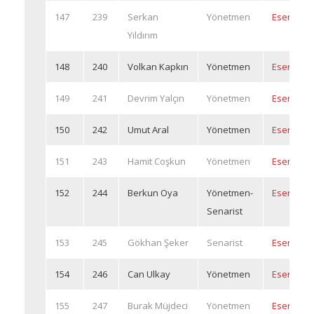
147
239
Serkan
Yönetmen
Eserleri
Yıldırım
148
240
Volkan Kapkın
Yönetmen
Eserleri
149
241
Devrim Yalçın
Yönetmen
Eserleri
150
242
Umut Aral
Yönetmen
Eserleri
151
243
Hamit Coşkun
Yönetmen
Eserleri
152
244
Berkun Oya
Yönetmen-
Eserleri
Senarist
153
245
Gökhan Şeker
Senarist
Eserleri
154
246
Can Ulkay
Yönetmen
Eserleri
155
247
Burak Müjdeci
Yönetmen
Eserleri