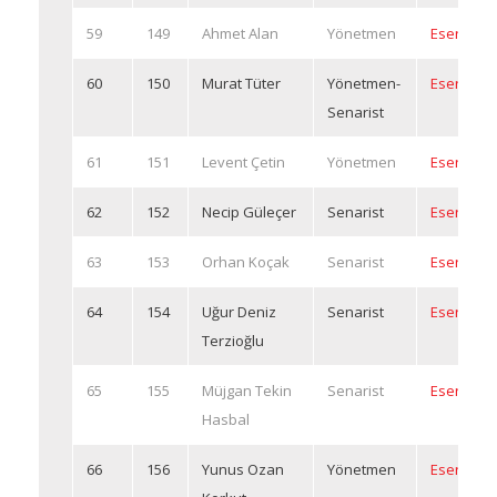
59
149
Ahmet Alan
Yönetmen
Eserleri
60
150
Murat Tüter
Yönetmen-
Eserleri
Senarist
61
151
Levent Çetin
Yönetmen
Eserleri
62
152
Necip Güleçer
Senarist
Eserleri
63
153
Orhan Koçak
Senarist
Eserleri
64
154
Uğur Deniz
Senarist
Eserleri
Terzioğlu
65
155
Müjgan Tekin
Senarist
Eserleri
Hasbal
66
156
Yunus Ozan
Yönetmen
Eserleri