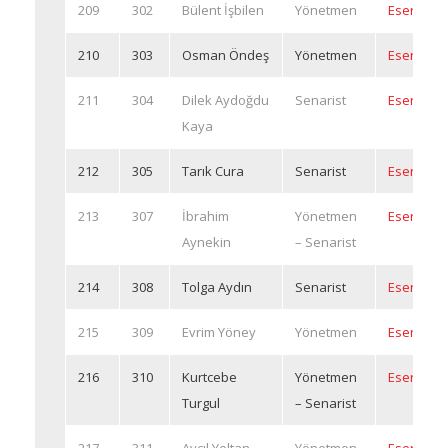
209
302
Bülent İşbilen
Yönetmen
Eserleri
210
303
Osman Öndeş
Yönetmen
Eserleri
211
304
Dilek Aydoğdu
Senarist
Eserleri
Kaya
212
305
Tarık Cura
Senarist
Eserleri
213
307
İbrahim
Yönetmen
Eserleri
Aynekin
– Senarist
214
308
Tolga Aydın
Senarist
Eserleri
215
309
Evrim Yöney
Yönetmen
Eserleri
216
310
Kurtcebe
Yönetmen
Eserleri
Turgul
– Senarist