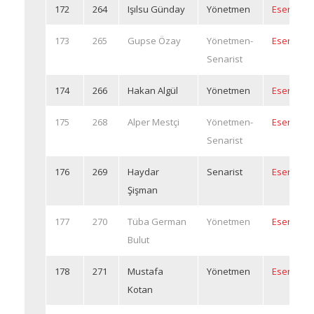
172
264
Işılsu Günday
Yönetmen
Eserleri
173
265
Gupse Özay
Yönetmen-
Eserleri
Senarist
174
266
Hakan Algül
Yönetmen
Eserleri
175
268
Alper Mestçi
Yönetmen-
Eserleri
Senarist
176
269
Haydar
Senarist
Eserleri
Şişman
177
270
Tüba German
Yönetmen
Eserleri
Bulut
178
271
Mustafa
Yönetmen
Eserleri
Kotan