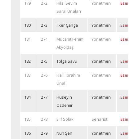
179
272
Hilal Sevim
Yönetmen
Eserleri
Saral Ünalan
180
273
İlker Çanga
Yönetmen
Eserleri
181
274
Mücahit Fehim
Yönetmen
Eserleri
Akyoldaş
182
275
Tolga Savu
Yönetmen
Eserleri
183
276
Halil İbrahim
Yönetmen
Eserleri
Ünal
184
277
Hüseyin
Yönetmen
Eserleri
Özdemir
185
278
Elif Solak
Senarist
Eserleri
186
279
Nuh Şen
Yönetmen
Eserleri