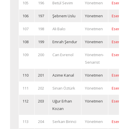
105
196
Betül Sevim
Yönetmen
Eserleri
106
197
Şebnem Uslu
Yönetmen
Eserleri
107
198
Ali Balcı
Yönetmen
Eserleri
108
199
Emrah Şendur
Yönetmen
Eserleri
109
200
Can Evrenol
Yönetmen-
Eserleri
Senarist
110
201
Azime Kanal
Yönetmen
Eserleri
111
202
Sinan Öztürk
Yönetmen
Eserleri
112
203
Uğur Erhan
Yönetmen
Eserleri
Kozan
113
204
Serkan Birinci
Yönetmen
Eserleri