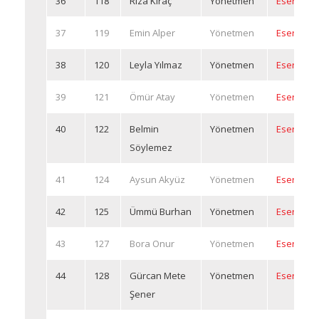
36
118
Rıza Kıraç
Yönetmen
Eserleri
37
119
Emin Alper
Yönetmen
Eserleri
38
120
Leyla Yılmaz
Yönetmen
Eserleri
39
121
Ömür Atay
Yönetmen
Eserleri
40
122
Belmin
Yönetmen
Eserleri
Söylemez
41
124
Aysun Akyüz
Yönetmen
Eserleri
42
125
Ümmü Burhan
Yönetmen
Eserleri
43
127
Bora Onur
Yönetmen
Eserleri
44
128
Gürcan Mete
Yönetmen
Eserleri
Şener