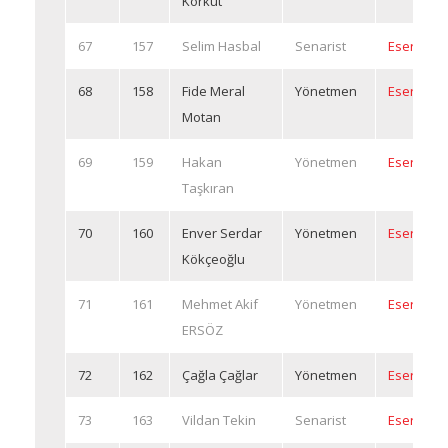
Korkut
67
157
Selim Hasbal
Senarist
Eserleri
68
158
Fide Meral
Yönetmen
Eserleri
Motan
69
159
Hakan
Yönetmen
Eserleri
Taşkıran
70
160
Enver Serdar
Yönetmen
Eserleri
Kökçeoğlu
71
161
Mehmet Akif
Yönetmen
Eserleri
ERSÖZ
72
162
Çağla Çağlar
Yönetmen
Eserleri
73
163
Vildan Tekin
Senarist
Eserleri