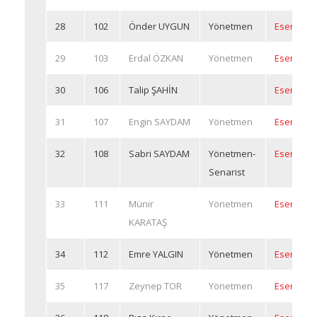
28
102
Önder UYGUN
Yönetmen
Eserleri
29
103
Erdal ÖZKAN
Yönetmen
Eserleri
30
106
Talip ŞAHİN
Eserleri
31
107
Engin SAYDAM
Yönetmen
Eserleri
32
108
Sabri SAYDAM
Yönetmen-
Eserleri
Senarist
33
111
Münir
Yönetmen
Eserleri
KARATAŞ
34
112
Emre YALGIN
Yönetmen
Eserleri
35
117
Zeynep TOR
Yönetmen
Eserleri