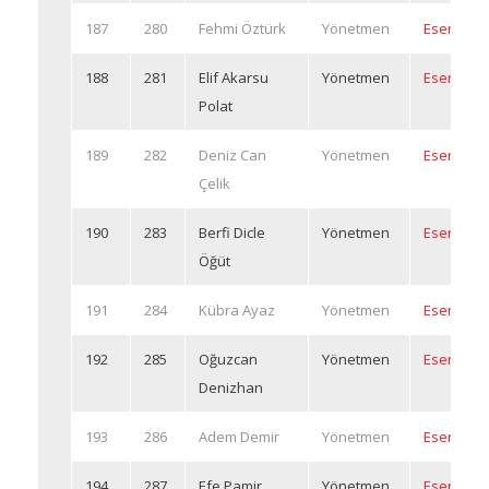
187
280
Fehmi Öztürk
Yönetmen
Eserleri
188
281
Elif Akarsu
Yönetmen
Eserleri
Polat
189
282
Deniz Can
Yönetmen
Eserleri
Çelik
190
283
Berfi Dicle
Yönetmen
Eserleri
Öğüt
191
284
Kübra Ayaz
Yönetmen
Eserleri
192
285
Oğuzcan
Yönetmen
Eserleri
Denizhan
193
286
Adem Demir
Yönetmen
Eserleri
194
287
Efe Pamir
Yönetmen
Eserleri