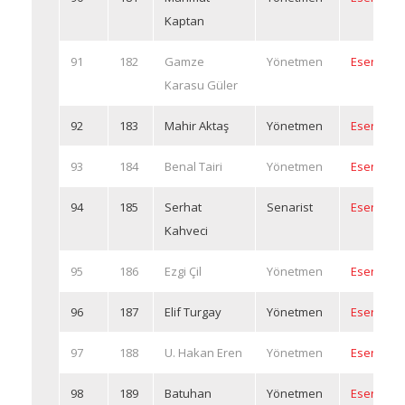
Kaptan
91
182
Gamze
Yönetmen
Eserleri
Karasu Güler
92
183
Mahir Aktaş
Yönetmen
Eserleri
93
184
Benal Tairi
Yönetmen
Eserleri
94
185
Serhat
Senarist
Eserleri
Kahveci
95
186
Ezgi Çil
Yönetmen
Eserleri
96
187
Elif Turgay
Yönetmen
Eserleri
97
188
U. Hakan Eren
Yönetmen
Eserleri
98
189
Batuhan
Yönetmen
Eserleri