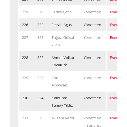
225
319
Ferize Çetin
Yönetmen
Eserleri
226
320
Emrah Aguş
Yönetmen
Eserleri
227
321
Tuğba Gülşah
Yönetmen
Eserleri
Yılan
228
322
Ahmet Volkan
Yönetmen
Eserleri
Kocatürk
229
323
Canel
Yönetmen
Eserleri
Albayrak
230
324
Kamuran
Yönetmen
Eserleri
Tümay Yıldız
231
325
Ali Tanrıverdi
Yönetmen
Eserleri
– Senarist