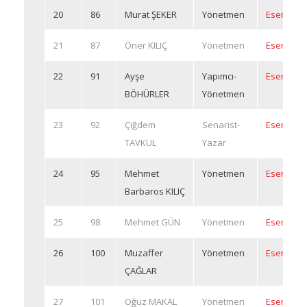
20
86
Murat ŞEKER
Yönetmen
Eserleri
21
87
Öner KILIÇ
Yönetmen
Eserleri
22
91
Ayşe
Yapımcı-
Eserleri
BÖHÜRLER
Yönetmen
23
92
Çiğdem
Senarist-
Eserleri
TAVKUL
Yazar
24
95
Mehmet
Yönetmen
Eserleri
Barbaros KILIÇ
25
98
Mehmet GÜN
Yönetmen
Eserleri
26
100
Muzaffer
Yönetmen
Eserleri
ÇAĞLAR
27
101
Oğuz MAKAL
Yönetmen
Eserleri