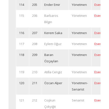
114
205
Ender Emir
Yönetmen
Eserleri
115
206
Barbaros
Yönetmen
Eserleri
Bilgin
116
207
Kerem Saka
Yönetmen
Eserleri
117
208
Eylem Oğuz
Yönetmen
Eserleri
118
209
Baran
Yönetmen
Eserleri
Özçaylan
119
210
Atilla Cengiz
Yönetmen
Eserleri
120
211
Özcan Alper
Yönetmen-
Eserleri
Senarist
121
212
Coşkun
Senarist
Eserleri
Çokyiğit