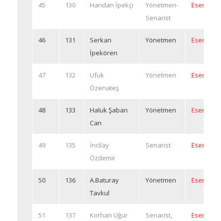
45
130
Handan İpekçi
Yönetmen-
Eserleri
Senarist
46
131
Serkan
Yönetmen
Eserleri
İpekören
47
132
Ufuk
Yönetmen
Eserleri
Özenateş
48
133
Haluk Şaban
Yönetmen
Eserleri
Can
49
135
İncilay
Senarist
Eserleri
Özdemir
50
136
A.Baturay
Yönetmen
Eserleri
Tavkul
51
137
Korhan Uğur
Senarist,
Eserleri