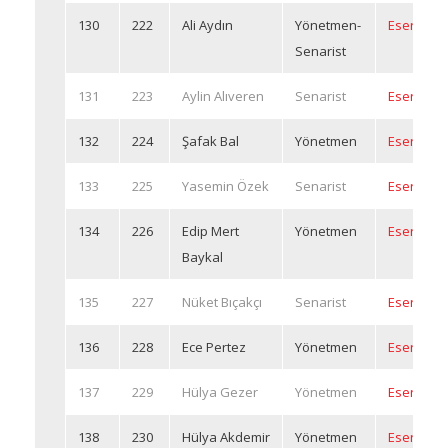
130
222
Ali Aydın
Yönetmen-
Eserleri
Senarist
131
223
Aylin Alıveren
Senarist
Eserleri
132
224
Şafak Bal
Yönetmen
Eserleri
133
225
Yasemin Özek
Senarist
Eserleri
134
226
Edip Mert
Yönetmen
Eserleri
Baykal
135
227
Nüket Bıçakçı
Senarist
Eserleri
136
228
Ece Pertez
Yönetmen
Eserleri
137
229
Hülya Gezer
Yönetmen
Eserleri
138
230
Hülya Akdemir
Yönetmen
Eserleri