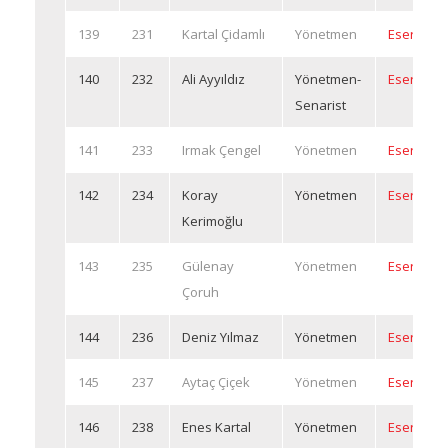
139
231
Kartal Çidamlı
Yönetmen
Eserleri
140
232
Ali Ayyıldız
Yönetmen-
Eserleri
Senarist
141
233
Irmak Çengel
Yönetmen
Eserleri
142
234
Koray
Yönetmen
Eserleri
Kerimoğlu
143
235
Gülenay
Yönetmen
Eserleri
Çoruh
144
236
Deniz Yılmaz
Yönetmen
Eserleri
145
237
Aytaç Çiçek
Yönetmen
Eserleri
146
238
Enes Kartal
Yönetmen
Eserleri