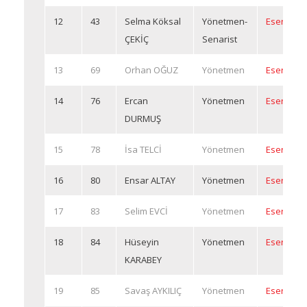
12
43
Selma Köksal
Yönetmen-
Eserleri
ÇEKİÇ
Senarist
13
69
Orhan OĞUZ
Yönetmen
Eserleri
14
76
Ercan
Yönetmen
Eserleri
DURMUŞ
15
78
İsa TELCİ
Yönetmen
Eserleri
16
80
Ensar ALTAY
Yönetmen
Eserleri
17
83
Selim EVCİ
Yönetmen
Eserleri
18
84
Hüseyin
Yönetmen
Eserleri
KARABEY
19
85
Savaş AYKILIÇ
Yönetmen
Eserleri