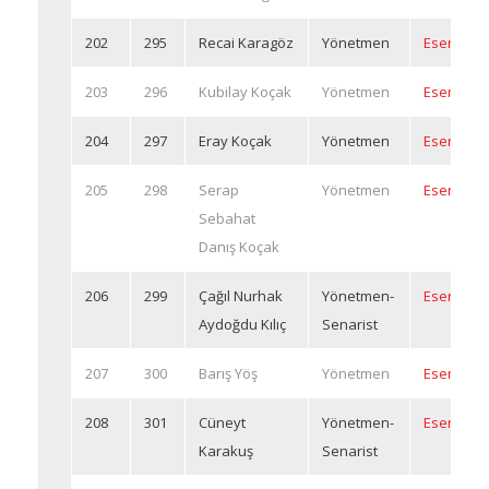
202
295
Recai Karagöz
Yönetmen
Eserleri
203
296
Kubilay Koçak
Yönetmen
Eserleri
204
297
Eray Koçak
Yönetmen
Eserleri
205
298
Serap
Yönetmen
Eserleri
Sebahat
Danış Koçak
206
299
Çağıl Nurhak
Yönetmen-
Eserleri
Aydoğdu Kılıç
Senarist
207
300
Barış Yöş
Yönetmen
Eserleri
208
301
Cüneyt
Yönetmen-
Eserleri
Karakuş
Senarist