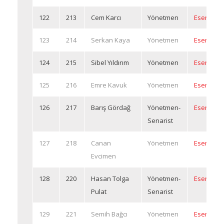
122
213
Cem Karcı
Yönetmen
Eserleri
123
214
Serkan Kaya
Yönetmen
Eserleri
124
215
Sibel Yıldırım
Yönetmen
Eserleri
125
216
Emre Kavuk
Yönetmen
Eserleri
126
217
Barış Gördağ
Yönetmen-
Eserleri
Senarist
127
218
Canan
Yönetmen
Eserleri
Evcimen
128
220
Hasan Tolga
Yönetmen-
Eserleri
Pulat
Senarist
129
221
Semih Bağcı
Yönetmen
Eserleri