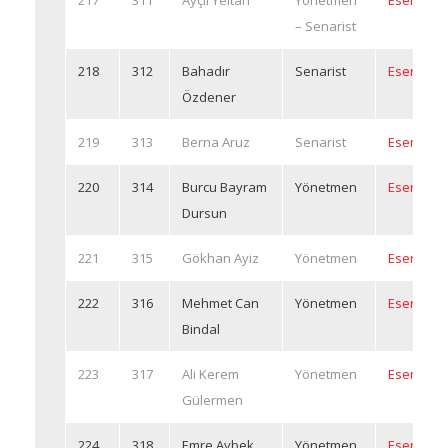
217
311
Ayçıl Yeltan
Yönetmen
Eserleri
– Senarist
218
312
Bahadır
Senarist
Eserleri
Özdener
219
313
Berna Aruz
Senarist
Eserleri
220
314
Burcu Bayram
Yönetmen
Eserleri
Dursun
221
315
Gökhan Ayiz
Yönetmen
Eserleri
222
316
Mehmet Can
Yönetmen
Eserleri
Bindal
223
317
Ali Kerem
Yönetmen
Eserleri
Gülermen
224
318
Emre Aybek
Yönetmen
Eserleri