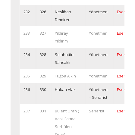
232
326
Neslihan
Yönetmen
Eserleri
Demirer
233
327
Yıldıray
Yönetmen
Eserleri
Yıldırım
234
328
Selahattin
Yönetmen
Eserleri
Sancaklı
235
329
Tuğba Alkın
Yönetmen
Eserleri
236
330
Hakan Alak
Yönetmen
Eserleri
– Senarist
237
331
Bülent Oran (
Senarist
Eserleri
Vasi: Fatma
Serbülent
Oran)