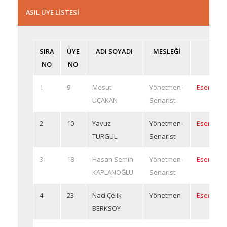
ASIL ÜYE LİSTESİ
SIRA
ÜYE
ADI SOYADI
MESLEĞİ
NO
NO
1
9
Mesut
Yönetmen-
Eserleri
UÇAKAN
Senarist
2
10
Yavuz
Yönetmen-
Eserleri
TURGUL
Senarist
3
18
Hasan Semih
Yönetmen-
Eserleri
KAPLANOĞLU
Senarist
4
23
Naci Çelik
Yönetmen
Eserleri
BERKSOY