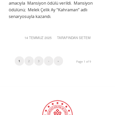
amacıyla Mansiyon ödülü verildi. Mansiyon
ödülünü; Melek Çelik Ay “Kahraman” adlı
senaryosuyla kazandı.
14 TEMMUZ 2025
/
TARAFINDAN
SETEM
1
2
3
›
»
Page 1 of 9