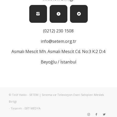
(0212) 230 1508
info@setem.org.tr
Asmalı Mescit Mh. Asmalı Mescit Cd. No:3 K:2 D:4
Beyoğlu / İstanbul
© Telif Hakkı -
SETEM | Sinema ve Televizyon Eseri Sahipleri Meslek
Birliği
- Tasarım -
ERT MEDYA