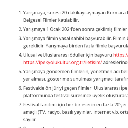
Yarışmaya, süresi 20 dakikayı aşmayan Kurmaca F
Belgesel Filmler katılabilir.
Yarışmaya 1 Ocak 2024’den sonra çekilmiş filmler k
Yarışmaya filmin yasal sahibi başvurabilir. Filmin 
gereklidir. Yarışmaya birden fazla filmle başvurula
Ulusal veUluslararası ödüller için başvuru
https:
https://ipekyolukultur.org.tr/iletisim/
adreslerinde
Yarışmaya gönderilen filmlerin, yönetmen adı beli
yer alması, gösterime sunulması yarışmacı tarafın
Festivalde ön jüriyi geçen filmler, Uluslararası İp
platformunda festival süresince üyelik oluşturarak 
Festival tanıtımı için her bir eserin en fazla 20’
amaçlı (TV, radyo, basılı yayınlar, internet v.b. o
sayılır.