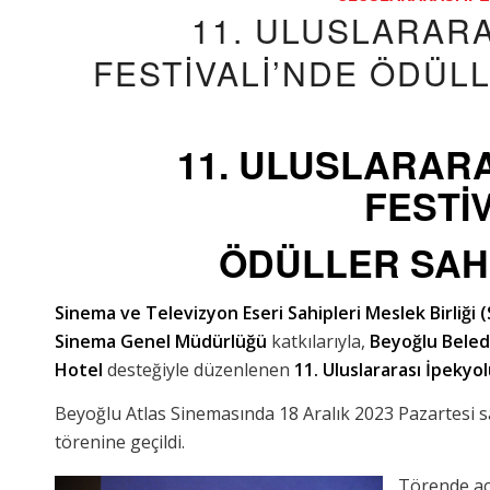
11. ULUSLARARA
FESTİVALİ’NDE ÖDÜL
11. ULUSLARARA
FESTİ
ÖDÜLLER SAH
Sinema ve Televizyon Eseri Sahipleri Meslek Birliği 
Sinema Genel Müdürlüğü
katkılarıyla,
Beyoğlu Beledi
Hotel
desteğiyle düzenlenen
11. Uluslararası İpekyol
Beyoğlu Atlas Sinemasında 18 Aralık 2023 Pazartesi s
törenine geçildi.
Törende aç