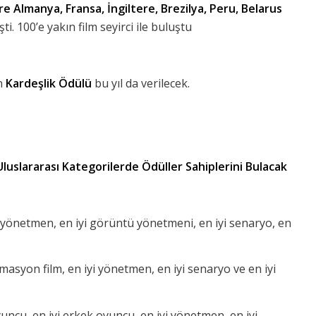
ere Almanya, Fransa, İngiltere, Brezilya, Peru, Belarus
i. 100’e yakın film seyirci ile buluştu
en
Kardeşlik Ödülü
bu yıl da verilecek.
 Uluslararası Kategorilerde Ödüller Sahiplerini Bulacak
iyi yönetmen, en iyi görüntü yönetmeni, en iyi senaryo, en
masyon film, en iyi yönetmen, en iyi senaryo ve en iyi
oyuncu, en iyi erkek oyuncu, en iyi yönetmen, en iyi