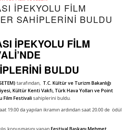
SI İPEKYOLU FİLM
LER SAHİPLERİNİ BULDU
SI İPEKYOLU FİLM
VALİ’NDE
İPLERİNİ BULDU
(SETEM)
tarafından,
T.C. Kültür ve Turizm Bakanlığı
yesi, Kültür Kenti Vakfı, Türk Hava Yolları ve Point
u Film Festivali
sahiplerini buldu.
aat 19.00 da yapılan ikramın ardından saat 20.00 de ödül
ılış konuşmasını yapan
Festival Başkanı Mehmet