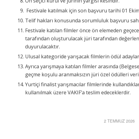
Ön seçici kurul ve jürinin yargısı kesindir.
Festivale katılmak için son başvuru tarihi 01 Ekim
Telif hakları konusunda sorumluluk başvuru sahi
Festivale katılan filmler önce ön elemeden geçece
tarafından oluşturulacak jüri tarafından değerlendi
duyurulacaktır.
Ulusal kategoride yarışacak filmlerin ödül adayla
Ayrıca yarışmaya katılan filmler arasında (Belge
geçme koşulu aranmaksızın jüri özel ödülleri veril
Yurtiçi finalist yarışmacılar filmlerinde kullandıkla
kullanılmak üzere VAKIF’a teslim edeceklerdir.
2 TEMMUZ 2026
/