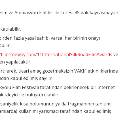
ilm ve Animasyon Filmler ile süresi 45 dakikayı aşmayan
atılabilir.
birden fazla yasal sahibi varsa, her birinin onayı
bilir.
//filmfreeway.com/11InternationalSilkRoadFilmAwards
ve
n yapılacaktır.
rtilerek, ticari amaç gözetmeksizin VAKIF etkinliklerinde
dan kabul edilmiş sayılır.
ekyolu Film Festivali tarafından belirlenecek bir internet
izleyici ile buluşturulabilir.
şer saniyelik kısa bölümünün ya da fragmanının tanıtımı
rtamlarda) kullanımı yarışmacı tarafından kabul edilmiş