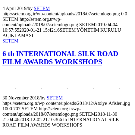
4 April 2019
/
by
SETEM
http://setem.org.tr/wp-content/uploads/2018/07/setemlogo.png
0
0
SETEM
http://setem.org.tr/wp-
content/uploads/2018/07/setemlogo.png
SETEM
2019-04-04
10:57:55
2020-01-21 15:42:16
SETEM YÖNETİM KURULU
AÇIKLAMASI
SETEM
6 th INTERNATIONAL SILK ROAD
FILM AWARDS WORKSHOPS
30 November 2018
/
by
SETEM
https://setem.org.tr/wp-content/uploads/2018/12/Atolye-Afisleri.jpg
1000
707
SETEM
http://setem.org.tr/wp-
content/uploads/2018/07/setemlogo.png
SETEM
2018-11-30
21:04:46
2018-12-05 21:10:36
6 th INTERNATIONAL SILK
ROAD FILM AWARDS WORKSHOPS